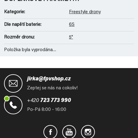
Kategorie
:
Freestyle drony
Dle napětí baterie
:
6S
Rozměr dronu
:
5"
Položka byla vyprodána…
Z
á
jirka@fpvshop.cz
p
Zeptej se nás na cokoliv!
a
t
+420
723 773 990
í
Po-Pá 8:00 - 16:00