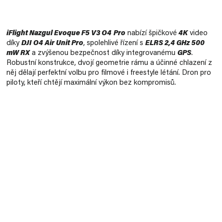
Měrná
cena:
iFlight Nazgul Evoque F5 V3 O4
Pro
nabízí špičkové
4K
video
díky
DJI O4 Air Unit Pro
, spolehlivé řízení s
ELRS 2,4 GHz 500
mW RX
a zvýšenou bezpečnost díky integrovanému
GPS
.
Robustní konstrukce, dvojí geometrie rámu a účinné chlazení z
něj dělají perfektní volbu pro filmové i freestyle létání. Dron pro
piloty, kteří chtějí maximální výkon bez kompromisů.