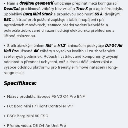
Rám s
dvojitou geometrií
umožňuje přepínat mezi konfigurací
DeadCat
pro filmové záběry bez vrtulí a
True X
pro agilní freestyle.
Spolehlivý
Borg Mini Stack
s proudovou odolností
65 A
, dvojitými
BEC
a filtrací proti jiskření zajišťuje stabilní napájení i při
agresivních manévrech, zatímco přední vedení kabeláže a
pokročilé žebrované chlazení udržují elektroniku přehlednou a
účinně chlazenou.
S ultraširokým úhlem
155°
a
1/1.3
" snímačem poskytuje
DJI O4 Air
Unit Pro
úžasné
4K
záběry s vysokou kvalitou i za zhoršených
světelných podmínek. Robustní vstřikované komponenty zvyšují
odolnost a přesnost uchycení, což z dronu dělá univerzální a
vysoce odolnou platformu pro freestyle, filmové natáčení i long-
range mise.
Specifikace:
Název produktu: Evoque F5 V3 O4 Pro BNF
FC: Borg Mini F7 Flight Controller V1.1
ESC: Borg Mini 60 ESC
Přenos videa: DJI O4 Air Unit Pro