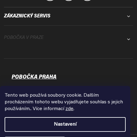
ZÁKAZNICKÝ SERVIS
POBOČKA V PRAZE
POBOČKA PRAHA
Osadní 35
17000 Praha - Holešovice
Tento web používá soubory cookie. Dalším
Zobrazit na mapě
procházením tohoto webu vyjadřujete souhlas s jejich
používáním.. Více informací
zde
.
Otevírací doba:
Pondělí - Pátek
Nastavení
9:00 - 18:00