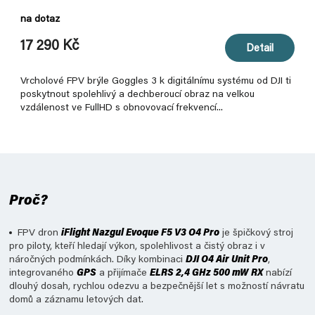
na dotaz
17 290 Kč
Detail
Vrcholové FPV brýle Goggles 3 k digitálnímu systému od DJI ti
poskytnout spolehlivý a dechberoucí obraz na velkou
vzdálenost ve FullHD s obnovovací frekvencí...
Proč?
FPV dron
iFlight Nazgul Evoque F5 V3 O4 Pro
je špičkový stroj
pro piloty, kteří hledají výkon, spolehlivost a čistý obraz i v
náročných podmínkách. Díky kombinaci
DJI O4 Air Unit Pro
,
integrovaného
GPS
a přijímače
ELRS 2,4 GHz 500 mW
RX
nabízí
dlouhý dosah, rychlou odezvu a bezpečnější let s možností návratu
domů a záznamu letových dat.