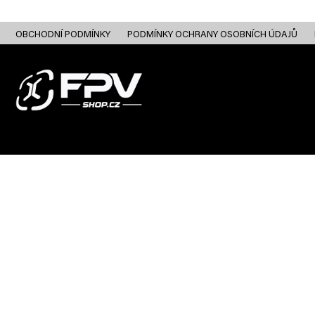
Přejít
na
obsah
OBCHODNÍ PODMÍNKY
PODMÍNKY OCHRANY OSOBNÍCH ÚDAJŮ
FPV DRONY
RC
FPV ANALOG
FPV HD DIGITAL