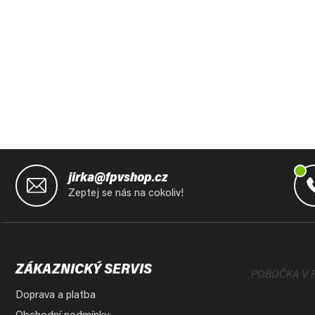
Z
á
jirka@fpvshop.cz
p
Zeptej se nás na cokoliv!
a
t
í
ZÁKAZNICKÝ SERVIS
POBOČKA V 
Doprava a platba