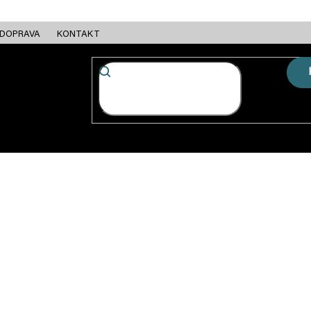
DOPRAVA
KONTAKT
FC + ESC
RÁMY
MOTORY
BATERIE
NABÍJEČKY