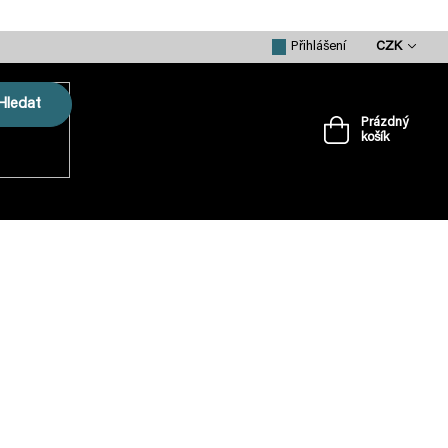
CZK
Přihlášení
Hledat
Prázdný
košík
Nákupní
košík
VRTULE
PŘÍSLUŠENSTVÍ
MERCH