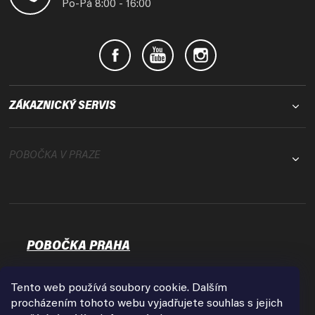
í
Po-Pá 8:00 - 16:00
ZÁKAZNICKÝ SERVIS
POBOČKA V PRAZE
POBOČKA PRAHA
Osadní 35
17000 Praha - Holešovice
Tento web používá soubory cookie. Dalším
Zobrazit na mapě
procházením tohoto webu vyjadřujete souhlas s jejich