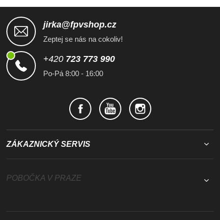
Z
á
jirka@fpvshop.cz
p
Zeptej se nás na cokoliv!
a
t
+420
723 773 990
í
Po-Pá 8:00 - 16:00
ZÁKAZNICKÝ SERVIS
POBOČKA V PRAZE