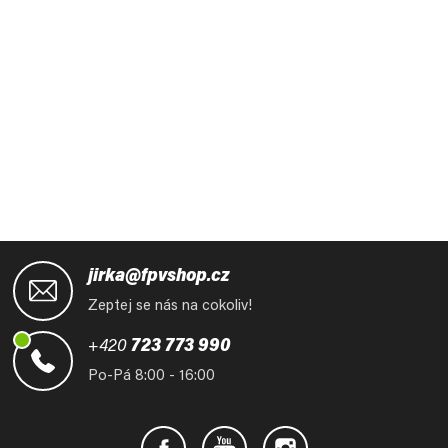
Z
á
jirka@fpvshop.cz
p
Zeptej se nás na cokoliv!
a
t
+420
723 773 990
í
Po-Pá 8:00 - 16:00