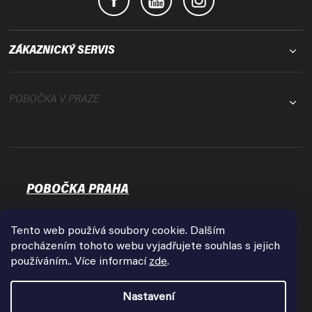
ZÁKAZNICKÝ SERVIS
POBOČKA V PRAZE
POBOČKA PRAHA
Osadní 35
17000 Praha - Holešovice
Tento web používá soubory cookie. Dalším
Zobrazit na mapě
procházením tohoto webu vyjadřujete souhlas s jejich
používáním.. Více informací
zde
.
Otevírací doba:
Pondělí - Pátek
Nastavení
9:00 - 18:00