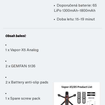
Doporučená baterie: 6S
LiPo 1300mAh–1800mAh
Doba letu: 15–19 minut
Obsah balení:
1 x Vapor-X5 Analog
2 x GEMFAN 5136
2 x Battery anti-slip pads
1 x Spare screw pack