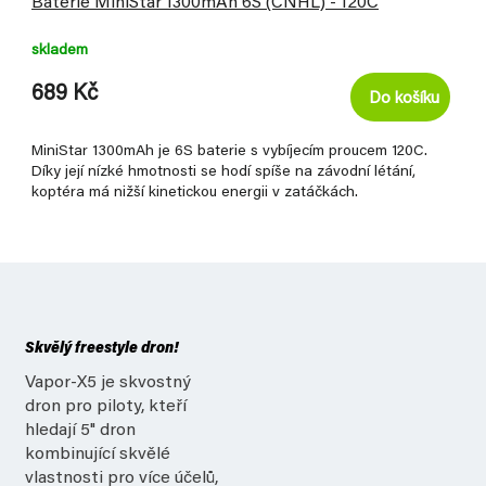
Baterie MiniStar 1300mAh 6S (CNHL) - 120C
skladem
689 Kč
Do košíku
MiniStar 1300mAh je 6S baterie s vybíjecím proucem 120C.
Díky její nízké hmotnosti se hodí spíše na závodní létání,
koptéra má nižší kinetickou energii v zatáčkách.
Skvělý freestyle dron!
Vapor-X5 je skvostný
dron pro piloty, kteří
hledají 5" dron
kombinující skvělé
vlastnosti pro více účelů,