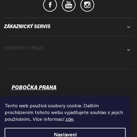
ZÁKAZNICKÝ SERVIS
POBOČKA V PRAZE
POBOČKA PRAHA
Osadní 35
17000 Praha - Holešovice
Tento web používá soubory cookie. Dalším
Zobrazit na mapě
procházením tohoto webu vyjadřujete souhlas s jejich
používáním.. Více informací
zde
.
Otevírací doba:
Pondělí - Pátek
Nastavení
9:00 - 18:00