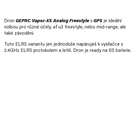
Měrná
cena:
Dron
GEPRC
Vapor-X5
Analog Freestyle
s
GPS
je ideální
volbou pro různé účely, ať už freestyle, nebo mid-range, ale
také závodění.
Tuto ELRS variantu jen jednoduše napáruješ k vysílačce s
2.4GHz ELRS protokolem a letíš. Dron je ready na 6S baterie.