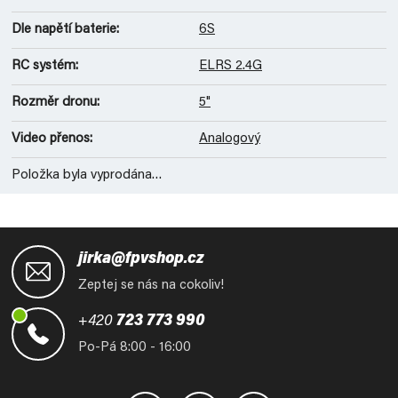
Dle napětí baterie
:
6S
RC systém
:
ELRS 2.4G
Rozměr dronu
:
5"
Video přenos
:
Analogový
Položka byla vyprodána…
Z
á
jirka@fpvshop.cz
p
Zeptej se nás na cokoliv!
a
t
+420
723 773 990
í
Po-Pá 8:00 - 16:00