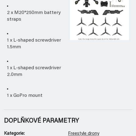
2 x M20*250mm battery
straps
1 x L-shaped screwdriver
1.5mm
1 x L-shaped screwdriver
2.0mm
1 x GoPro mount
DOPLŇKOVÉ PARAMETRY
Kategorie
:
Freestyle drony