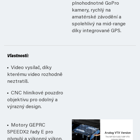
plnohodnotné GoPro
kamery, rychlý na
amatérské závodění a
spolehlivý na mid-range
díky integrované GPS.
Vlastnosti:
Video vysílač, díky
kterému video rozhodně
neztratíš.
CNC hliníkové pouzdro
objektivu pro odolný a
výrazný design.
Motory GEPRC
SPEEDX2 řady E pro
plynulý a výkonný výkon.