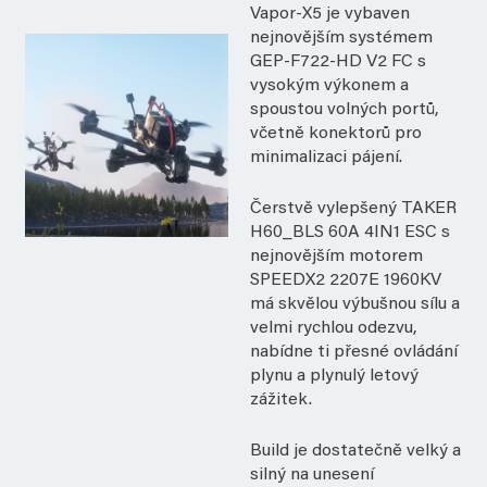
Vapor-X5 je vybaven
nejnovějším systémem
GEP-F722-HD V2 FC s
vysokým výkonem a
spoustou volných portů,
včetně konektorů pro
minimalizaci pájení.
Čerstvě vylepšený TAKER
H60_BLS 60A 4IN1 ESC s
nejnovějším motorem
SPEEDX2 2207E 1960KV
má skvělou výbušnou sílu a
velmi rychlou odezvu,
nabídne ti přesné ovládání
plynu a plynulý letový
zážitek.
Build je dostatečně velký a
silný na unesení