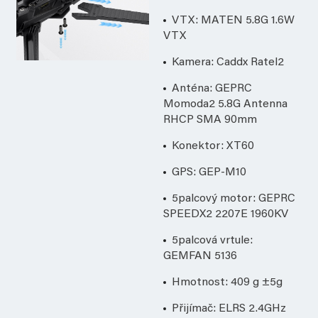
VTX: MATEN 5.8G 1.6W
VTX
Kamera: Caddx Ratel2
Anténa: GEPRC
Momoda2 5.8G Antenna
RHCP SMA 90mm
Konektor: XT60
GPS: GEP-M10
5palcový motor: GEPRC
SPEEDX2 2207E 1960KV
5palcová vrtule:
GEMFAN 5136
Hmotnost: 409 g ±5g
Přijímač: ELRS 2.4GHz