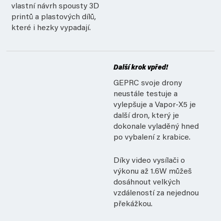
vlastní návrh spousty 3D
printů a plastových dílů,
které i hezky vypadají.
Další krok vpřed!
GEPRC svoje drony
neustále testuje a
vylepšuje a Vapor-X5 je
další dron, který je
dokonale vyladěný hned
po vybalení z krabice.
Díky video vysílači o
výkonu až 1.6W můžeš
dosáhnout velkých
vzdáleností za nejednou
překážkou.