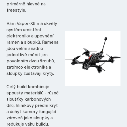
primárně hlavně na
freestyle.
Rám Vapor-X5 má skvělý
systém umístění
elektroniky a upevnění
ramen a sloupků. Ramena
jdou velmi snadno
jednotlivě měnit jen
povolením dvou šroubů,
zatímco elektronika a
sloupky zůstávají kryty.
Celý build kombinuje
spousty materiálů - různé
tloušťky karbonových
dílů, hliníkový přední kryt
a úchyt kamery fungující
zároveň jako sloupky a
redukuje váhu buildu,