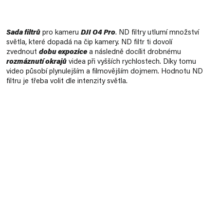
Měrná
cena:
Sada filtrů
pro kameru
DJI O4 Pro
. ND filtry utlumí množství
světla, které dopadá na čip kamery. ND filtr ti dovolí
zvednout
dobu expozice
a následně docílit drobnému
rozmáznutí okrajů
videa při vyšších rychlostech. Díky tomu
video působí plynulejším a filmovějším dojmem. Hodnotu ND
filtru je třeba volit dle intenzity světla.