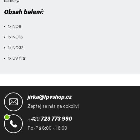
kamery.
Obsah balení:
1x ND8
1x ND16
1x ND32
1x UV filtr
Z
á
jirka@fpvshop.cz
p
Zeptej se nás na cokoliv!
a
t
+420
723 773 990
í
Po-Pá 8:00 - 16:00