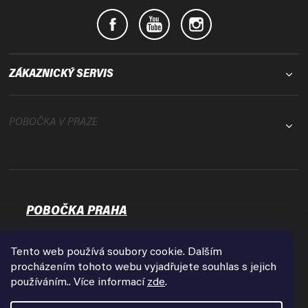
ZÁKAZNICKÝ SERVIS
POBOČKA V PRAZE
POBOČKA PRAHA
Osadní 35
17000 Praha - Holešovice
Tento web používá soubory cookie. Dalším
Zobrazit na mapě
procházením tohoto webu vyjadřujete souhlas s jejich
používáním.. Více informací
zde
.
Otevírací doba:
Pondělí - Pátek