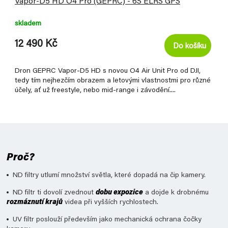
Vapor-D5 HD O4 Pro (GEPRC) - 6S ELRS GPS
skladem
12 490 Kč
Do košíku
Dron GEPRC Vapor-D5 HD s novou O4 Air Unit Pro od DJI,
tedy tím nejhezčím obrazem a letovými vlastnostmi pro různé
účely, ať už freestyle, nebo mid-range i závodění....
Proč?
ND filtry utlumí množství světla, které dopadá na čip kamery.
ND filtr ti dovolí zvednout
dobu expozice
a dojde k drobnému
rozmáznutí krajů
videa při vyšších rychlostech.
UV filtr poslouží především jako mechanická ochrana čočky