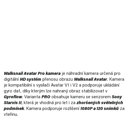
Měrná
cena:
Walksnail Avatar Pro kamera
je náhradní kamera určená pro
digitální
HD systém
přenosu obrazu
Walksnail Avatar
. Kamera
je kompatibilní s vysílači Avatar V1 i V2 a podporuje ukládání
gyro dat, díky kterým lze nahraný obraz stabilizovat v
Gyroflow
. Varianta
PRO
obsahuje kameru se senzorem
Sony
Starvis II
, která je vhodná pro let i za
zhoršených světelných
podmínek
. Kamera podporuje rozlišení
1080P a 120 snímků
za
vteřinu.