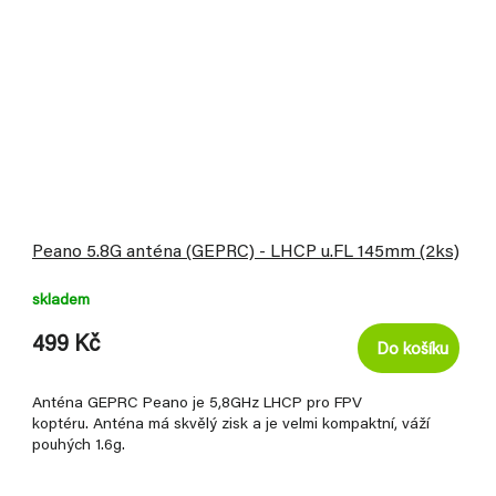
Peano 5.8G anténa (GEPRC) - LHCP u.FL 145mm (2ks)
skladem
499 Kč
Do košíku
Anténa GEPRC Peano je 5,8GHz LHCP pro FPV
koptéru. Anténa má skvělý zisk a je velmi kompaktní, váží
pouhých 1.6g.