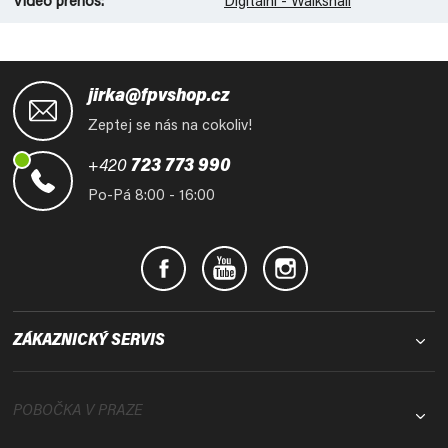
Video přenos
:
Digitální - Walksnail
Z
á
jirka@fpvshop.cz
p
Zeptej se nás na cokoliv!
a
t
+420
723 773 990
í
Po-Pá 8:00 - 16:00
ZÁKAZNICKÝ SERVIS
POBOČKA V PRAZE