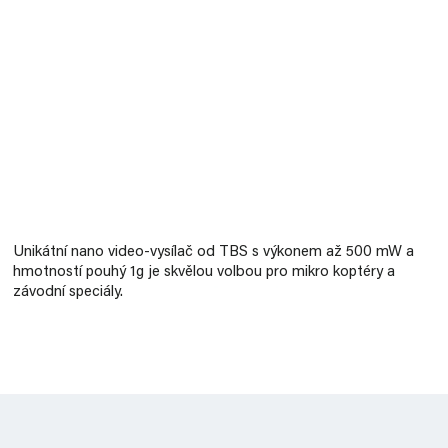
Měrná
cena:
Unikátní nano video-vysílač od TBS s výkonem až
500 mW a
hmotností pouhý 1g
je skvělou volbou pro mikro koptéry a
závodní speciály.