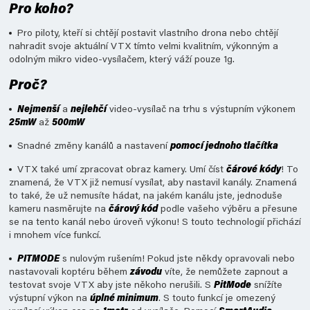
Pro koho?
Pro piloty, kteří si chtějí postavit vlastního drona nebo chtějí
nahradit svoje aktuální VTX tímto velmi kvalitním, výkonným a
odolným mikro video-vysílačem, který váží pouze 1g.
Proč?
Nejmenší
a
nejlehčí
video-vysílač na trhu s výstupním výkonem
25mW
až
500mW
Snadné změny kanálů a nastavení
pomocí jednoho tlačítka
VTX také umí zpracovat obraz kamery. Umí číst
čárové kódy
! To
znamená, že VTX již nemusí vysílat, aby nastavil kanály. Znamená
to také, že už nemusíte hádat, na jakém kanálu jste, jednoduše
kameru nasměrujte na
čárový kód
podle vašeho výběru a přesune
se na tento kanál nebo úroveň výkonu! S touto technologií přichází
i mnohem více funkcí.
PITMODE
s nulovým rušením! Pokud jste někdy opravovali nebo
nastavovali koptéru během
závodu
víte, že nemůžete zapnout a
testovat svoje VTX aby jste někoho nerušili. S
PitMode
snížíte
výstupní výkon na
úplné minimum
. S touto funkcí je omezený