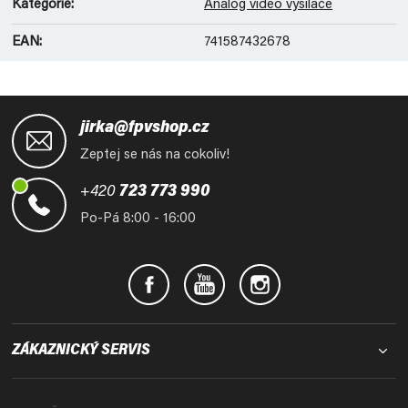
Kategorie
:
Analog video vysílače
EAN
:
741587432678
Z
á
jirka@fpvshop.cz
p
Zeptej se nás na cokoliv!
a
t
+420
723 773 990
í
Po-Pá 8:00 - 16:00
ZÁKAZNICKÝ SERVIS