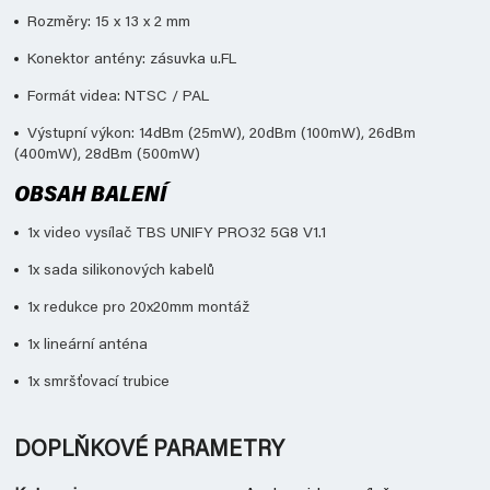
Rozměry: 15 x 13 x 2 mm
Konektor antény: zásuvka u.FL
Formát videa: NTSC / PAL
Výstupní výkon: 14dBm (25mW), 20dBm (100mW), 26dBm
(400mW), 28dBm (500mW)
OBSAH BALENÍ
1x video vysílač TBS UNIFY PRO32 5G8 V1.1
1x sada silikonových kabelů
1x redukce pro 20x20mm montáž
1x lineární anténa
1x smršťovací trubice
DOPLŇKOVÉ PARAMETRY