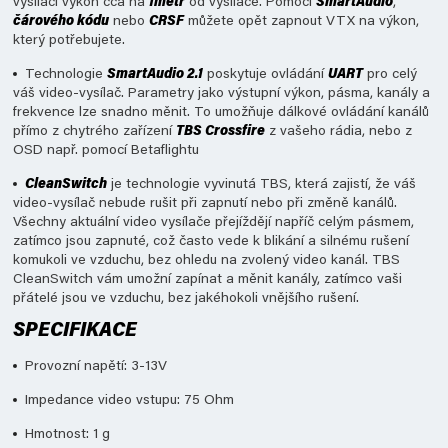
vysílací výkon cca na
1metr
od vysílače. Pomocí
SmartAudio
,
čárového kódu
nebo
CRSF
můžete opět zapnout VTX na výkon,
který potřebujete.
Technologie
SmartAudio 2.1
poskytuje ovládání
UART
pro celý
váš video-vysílač. Parametry jako výstupní výkon, pásma, kanály a
frekvence lze snadno měnit. To umožňuje dálkové ovládání kanálů
přímo z chytrého zařízení
TBS Crossfire
z vašeho rádia, nebo z
OSD např. pomocí Betaflightu
CleanSwitch
je technologie vyvinutá TBS, která zajistí, že váš
video-vysílač nebude rušit při zapnutí nebo při změně kanálů.
Všechny aktuální video vysílače přejíždějí napříč celým pásmem,
zatímco jsou zapnuté, což často vede k blikání a silnému rušení
komukoli ve vzduchu, bez ohledu na zvolený video kanál. TBS
CleanSwitch vám umožní zapínat a měnit kanály, zatímco vaši
přátelé jsou ve vzduchu, bez jakéhokoli vnějšího rušení.
SPECIFIKACE
Provozní napětí: 3-13V
Impedance video vstupu: 75 Ohm
Hmotnost: 1 g