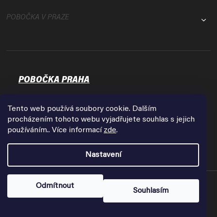
POBOČKA V PRAZE
POBOČKA PRAHA
Osadní 35
17000 Praha - Holešovice
Tento web používá soubory cookie. Dalším
Zobrazit na mapě
procházením tohoto webu vyjadřujete souhlas s jejich
používáním.. Více informací
zde
.
Otevírací doba:
Pondělí - Pátek
Nastavení
9:00 - 18:00
Copyright 2026
FPVshop.cz
. Všechna práva vyhrazena.
Odmítnout
Souhlasím
Vytvořil Shoptet