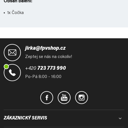
Obsah balení:
1x Čočka
Z
á
jirka@fpvshop.cz
p
Zeptej se nás na cokoliv!
a
t
+420
723 773 990
í
Po-Pá 8:00 - 16:00
ZÁKAZNICKÝ SERVIS