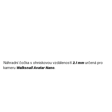
Měrná
cena:
Náhradní čočka s ohniskovou vzdáleností
2.1 mm
určená pro
kameru
Walksnail Avatar Nano
.