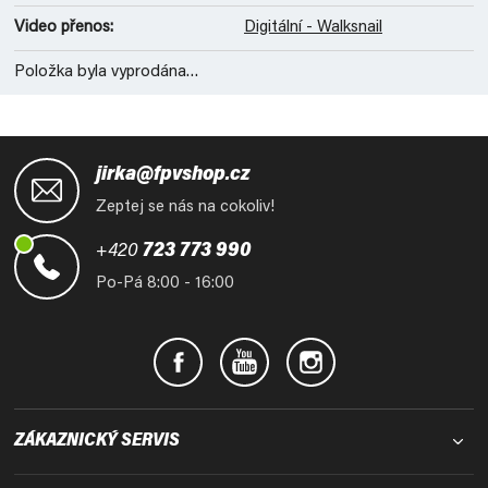
Video přenos
:
Digitální - Walksnail
Položka byla vyprodána…
Z
á
jirka@fpvshop.cz
p
Zeptej se nás na cokoliv!
a
t
+420
723 773 990
í
Po-Pá 8:00 - 16:00
ZÁKAZNICKÝ SERVIS