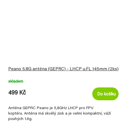
Peano 5.8G anténa (GEPRC) - LHCP u.FL 145mm (2ks)
skladem
499 Kč
Do košíku
Anténa GEPRC Peano je 5,8GHz LHCP pro FPV
koptéru. Anténa má skvělý zisk a je velmi kompaktní, váží
pouhých 1.6g.