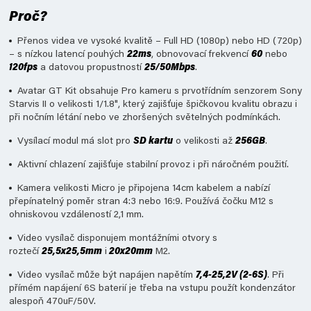
Proč?
Přenos videa ve vysoké kvalitě – Full HD (1080p) nebo HD (720p)
– s nízkou latencí pouhých
22ms
, obnovovací frekvencí
60
nebo
120fps
a datovou propustností
25/50Mbps
.
Avatar GT Kit obsahuje Pro kameru s prvotřídním senzorem Sony
Starvis II o velikosti 1/1.8", který zajišťuje špičkovou kvalitu obrazu i
při nočním létání nebo ve zhoršených světelných podmínkách.
Vysílací modul má slot pro
SD kartu
o velikosti až
256GB
.
Aktivní chlazení zajišťuje stabilní provoz i při náročném použití.
Kamera velikosti Micro je připojena 14cm kabelem a nabízí
přepínatelný poměr stran 4:3 nebo 16:9. Používá čočku M12 s
ohniskovou vzdáleností 2,1 mm.
Video vysílač disponujem montážními otvory s
roztečí
25,5x25,5mm
i
20x20mm
M2.
Video vysílač může být napájen napětím
7,4-25,2V (2-6S)
. Při
přímém napájení 6S baterií je třeba na vstupu použít kondenzátor
alespoň 470uF/50V.