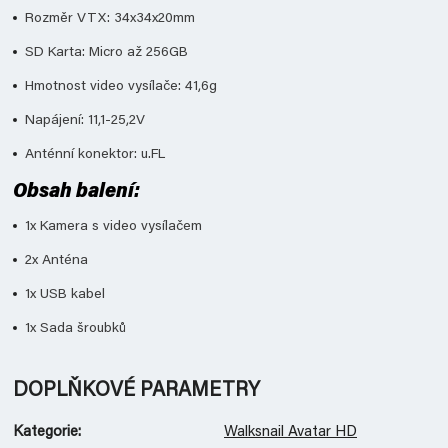
Rozměr VTX: 34x34x20mm
SD Karta: Micro až 256GB
Hmotnost video vysílače: 41,6g
Napájení: 11,1-25,2V
Anténní konektor: u.FL
Obsah balení:
1x Kamera s video vysílačem
2x Anténa
1x USB kabel
1x Sada šroubků
DOPLŇKOVÉ PARAMETRY
Kategorie
:
Walksnail Avatar HD