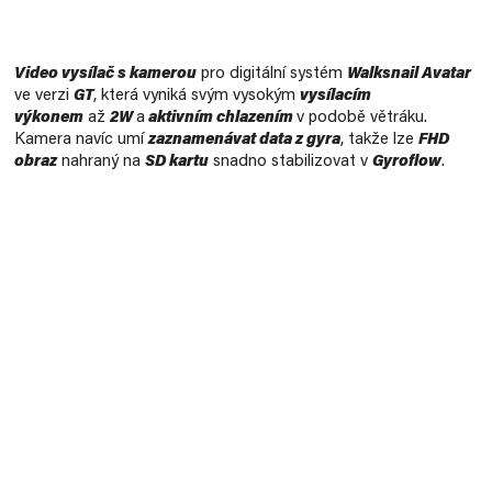
Měrná
cena:
Video vysílač s kamerou
pro digitální systém
Walksnail Avatar
ve verzi
GT
, která vyniká svým
vysokým
vysílacím
výkonem
až
2W
a
aktivním chlazením
v podobě větráku.
Kamera navíc
umí
zaznamenávat data z gyra
, takže lze
FHD
obraz
nahraný na
SD kartu
snadno stabilizovat v
Gyroflow
.