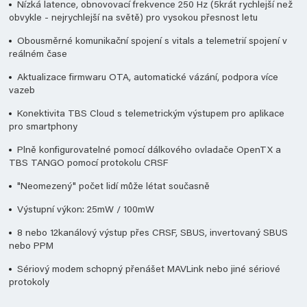
Nízká latence, obnovovací frekvence 250 Hz (5krát rychlejší než
obvykle - nejrychlejší na světě) pro vysokou přesnost letu
Obousměrné komunikační spojení s vitals a telemetrií spojení v
reálném čase
Aktualizace firmwaru OTA, automatické vázání, podpora více
vazeb
Konektivita TBS Cloud s telemetrickým výstupem pro aplikace
pro smartphony
Plně konfigurovatelné pomocí dálkového ovladače OpenTX a
TBS TANGO pomocí protokolu CRSF
"Neomezený" počet lidí může létat současně
Výstupní výkon: 25mW / 100mW
8 nebo 12kanálový výstup přes CRSF, SBUS, invertovaný SBUS
nebo PPM
Sériový modem schopný přenášet MAVLink nebo jiné sériové
protokoly