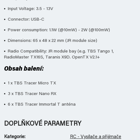
Input Voltage: 3.5 - 13V
Connector: USB-C
Power consumption: 1.1W (@10mW) - 2W (@100mW)
Dimensions: 65 x 48 x 22 mm (JR module size)
Radio Compatibility: JR module bay (e.g. TBS Tango 1,
RadioMaster TX16S, Taranis X9D. OpenTX V2.1+
Obsah balení:
1 x TBS Tracer Micro TX
3 x TBS Tracer Nano RX
6 x TBS Tracer Immortal T anténa
DOPLŇKOVÉ PARAMETRY
Kategorie
:
RC - Vysílače a přijímače