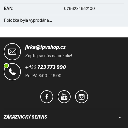
EAN
:
0766234652100
Položka byla vyprodána…
Z
á
jirka@fpvshop.cz
p
Zeptej se nás na cokoliv!
a
t
+420
723 773 990
í
Po-Pá 8:00 - 16:00
ZÁKAZNICKÝ SERVIS