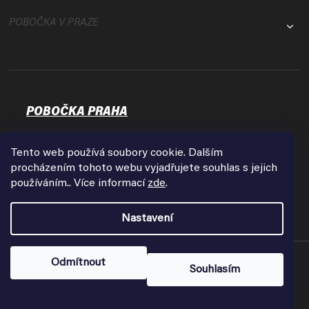
POBOČKA V PRAZE
POBOČKA PRAHA
Osadní 35
17000 Praha - Holešovice
Tento web používá soubory cookie. Dalším
Zobrazit na mapě
procházením tohoto webu vyjadřujete souhlas s jejich
používáním.. Více informací
zde
.
Otevírací doba:
Pondělí - Pátek
Nastavení
9:00 - 18:00
Copyright 2026
FPVshop.cz
. Všechna práva vyhrazena.
Odmítnout
Souhlasím
Vytvořil Shoptet