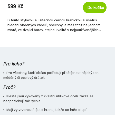
599 Kč
Do košíku
S touto stylovou a užitečnou černou krabičkou si ušetříš
hledání vhodných kabelů, všechny je máš totiž na jednom
místě, ve dvojici barev, stejné kvalitě v nejpoužívanějších...
Pro koho?
Pro všechny, kteří občas potřebují přeštípnout nějaký ten
měděný či ocelový drátek.
Proč?
Kleště jsou vykovány z kvalitní uhlíkové oceli, takže se
neopotřebují tak rychle
Mají vytvrzenou štípací hranu, takže se hůře otupí