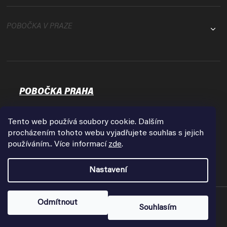
POBOČKA V PRAZE
POBOČKA PRAHA
Osadní 35
17000 Praha - Holešovice
Tento web používá soubory cookie. Dalším
Zobrazit na mapě
procházením tohoto webu vyjadřujete souhlas s jejich
používáním.. Více informací
zde
.
Otevírací doba:
Pondělí - Pátek
Nastavení
9:00 - 18:00
Copyright 2026
FPVshop.cz
. Všechna práva vyhrazena.
Odmítnout
Souhlasím
Vytvořil Shoptet