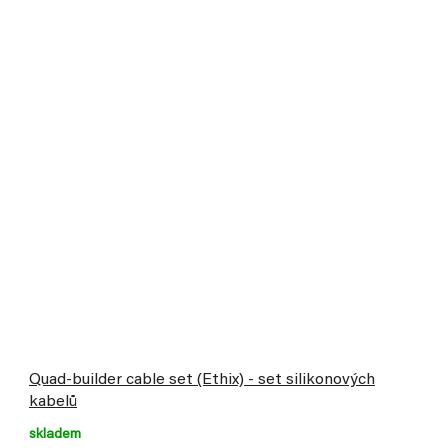
Quad-builder cable set (Ethix) - set silikonových
kabelů
skladem