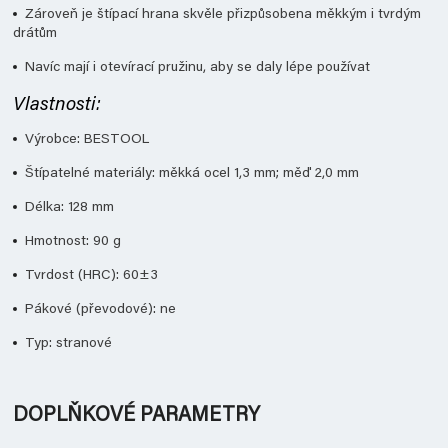
Zároveň je štípací hrana skvěle přizpůsobena měkkým i tvrdým
drátům
Navíc mají i otevírací pružinu, aby se daly lépe používat
Vlastnosti:
Výrobce: BESTOOL
Štípatelné materiály: měkká ocel 1,3 mm; měď 2,0 mm
Délka: 128 mm
Hmotnost: 90 g
Tvrdost (HRC): 60±3
Pákové (převodové): ne
Typ: stranové
DOPLŇKOVÉ PARAMETRY