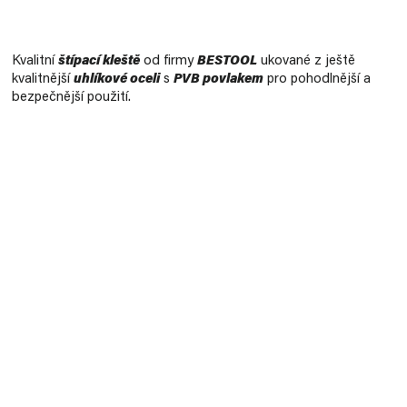
Měrná
cena:
Kvalitní
štípací kleště
od firmy
BESTOOL
ukované z ještě
kvalitnější
uhlíkové oceli
s
PVB povlakem
pro pohodlnější a
bezpečnější použití.