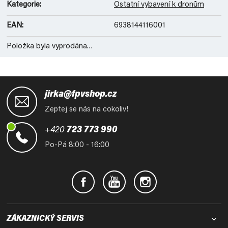
Kategorie
:
Ostatní vybavení k dronům
EAN
:
6938144116001
Položka byla vyprodána…
Z
á
jirka@fpvshop.cz
p
Zeptej se nás na cokoliv!
a
t
+420
723 773 990
í
Po-Pá 8:00 - 16:00
ZÁKAZNICKÝ SERVIS