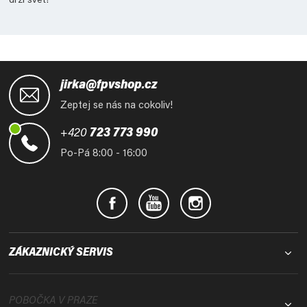
drží svět!
Z
á
jirka@fpvshop.cz
p
Zeptej se nás na cokoliv!
a
t
+420
723 773 990
í
Po-Pá 8:00 - 16:00
ZÁKAZNICKÝ SERVIS
POBOČKA V PRAZE