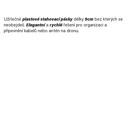
Měrná
cena:
Užitečné
plastové stahovací pásky
délky
9cm
bez kterých se
neobejdeš.
Elegantní
a
rychlé
řešení pro organizaci a
připevnění kabelů nebo antén na dronu.