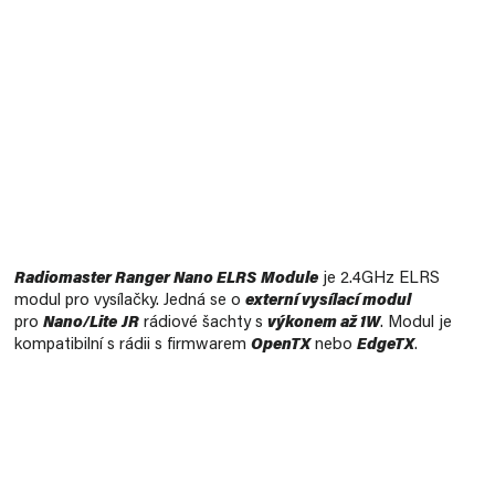
Měrná
cena:
Radiomaster Ranger Nano ELRS
Module
je 2.4GHz ELRS
modul pro vysílačky. Jedná se o
externí vysílací modul
pro
Nano/Lite
JR
rádiové šachty s
výkonem až 1W
. Modul je
kompatibilní s rádii s firmwarem
OpenTX
nebo
EdgeTX
.