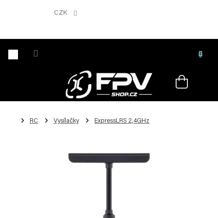
Přejít
na
CZK
obsah
Nákupní
košík
RC
Vysílačky
ExpressLRS 2,4GHz