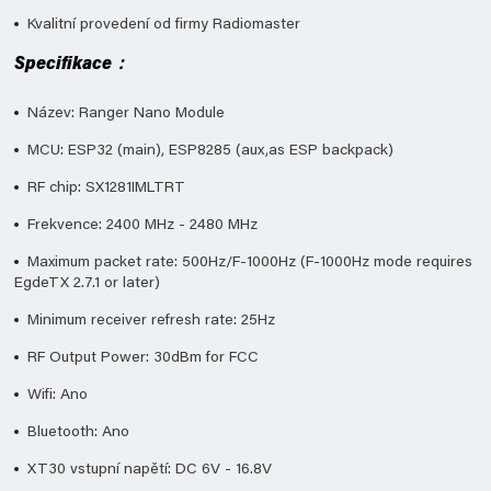
Kvalitní provedení od firmy Radiomaster
Specifikace
：
Název: Ranger Nano Module
MCU: ESP32 (main), ESP8285 (aux,as ESP backpack)
RF chip: SX1281IMLTRT
Frekvence: 2400 MHz - 2480 MHz
Maximum packet rate: 500Hz/F-1000Hz (F-1000Hz mode requires
EgdeTX 2.7.1 or later)
Minimum receiver refresh rate: 25Hz
RF Output Power: 30dBm for FCC
Wifi: Ano
Bluetooth: Ano
XT30 vstupní napětí: DC 6V - 16.8V