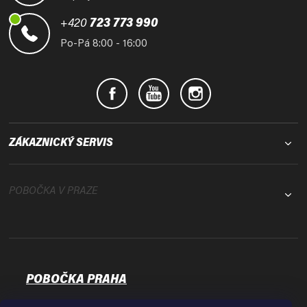
a
t
+420
723 773 990
í
Po-Pá 8:00 - 16:00
ZÁKAZNICKÝ SERVIS
POBOČKA V PRAZE
POBOČKA PRAHA
Osadní 35