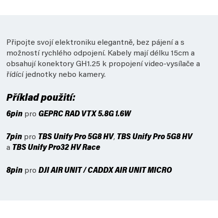
Připojte svojí elektroniku elegantně, bez pájení a s
možností rychlého odpojení. Kabely mají délku 15cm a
obsahují konektory GH1.25 k propojení video-vysílače a
řídící jednotky nebo kamery.
Příklad použití:
6pin
pro
GEPRC RAD VTX 5.8G 1.6W
7pin
pro
TBS Unify Pro 5G8 HV
,
TBS Unify Pro 5G8 HV
a
TBS Unify Pro32 HV Race
8pin
pro
DJI AIR UNIT /
CADDX AIR UNIT MICRO