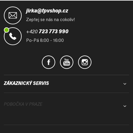
Z
á
jirka@fpvshop.cz
p
Zeptej se nás na cokoliv!
a
t
+420
723 773 990
í
Po-Pá 8:00 - 16:00
ZÁKAZNICKÝ SERVIS
POBOČKA V PRAZE