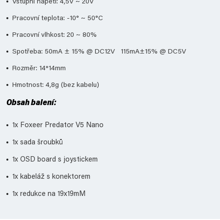
Vstupní napětí: 4,5V ~ 20V
Pracovní teplota: -10° ~ 50°C
Pracovní vlhkost: 20 ~ 80%
Spotřeba: 50mA ± 15% @ DC12V 115mA±15% @ DC5V
Rozměr: 14*14mm
Hmotnost: 4,8g (bez kabelu)
Obsah balení:
1x Foxeer Predator V5 Nano
1x sada šroubků
1x OSD board s joystickem
1x kabeláž s konektorem
1x redukce na 19x19mM