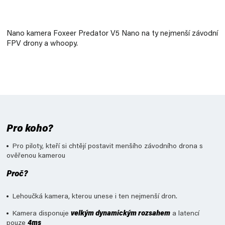
Měrná
cena:
Nano kamera
Foxeer Predator V5 Nano
na ty nejmenší závodní
FPV drony a whoopy.
Pro koho?
Pro piloty, kteří si chtějí postavit menšího závodního drona s
ověřenou kamerou
Proč?
Lehoučká kamera, kterou unese i ten nejmenší dron.
Kamera disponuje
velkým dynamickým rozsahem
a latencí
pouze
4ms