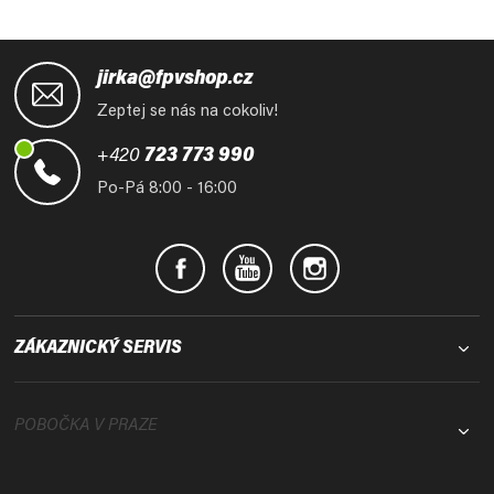
Z
á
jirka@fpvshop.cz
p
Zeptej se nás na cokoliv!
a
t
+420
723 773 990
í
Po-Pá 8:00 - 16:00
ZÁKAZNICKÝ SERVIS
POBOČKA V PRAZE