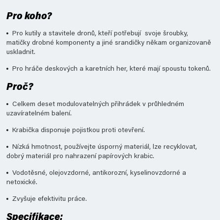
Pro koho?
Pro kutily a stavitele dronů, kteří potřebují svoje šroubky,
matičky drobné komponenty a jiné srandičky někam organizovaně
uskladnit.
Pro hráče deskových a karetních her, které mají spoustu tokenů.
Proč?
Celkem deset modulovatelných přihrádek v průhledném
uzavíratelném balení.
Krabička disponuje pojistkou proti otevření.
Nízká hmotnost, používejte úsporný materiál, lze recyklovat,
dobrý materiál pro nahrazení papírových krabic.
Vodotěsné, olejovzdorné, antikorozní, kyselinovzdorné a
netoxické.
Zvyšuje efektivitu práce.
Specifikace: