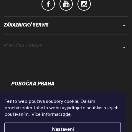
ZÁKAZNICKÝ SERVIS
POBOČKA V PRAZE
POBOČKA PRAHA
Osadní 35
17000 Praha - Holešovice
Tento web používá soubory cookie. Dalším
Zobrazit na mapě
procházením tohoto webu vyjadřujete souhlas s jejich
používáním.. Více informací
zde
.
Otevírací doba:
Pondělí - Pátek
Nastavení
9:00 - 18:00