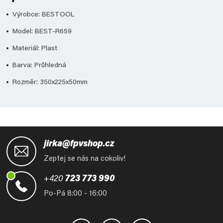
Výrobce: BESTOOL
Model: BEST-R659
Materiál: Plast
Barva: Průhledná
Rozměr: 350x225x50mm
Z
á
jirka@fpvshop.cz
p
Zeptej se nás na cokoliv!
a
t
+420
723 773 990
í
Po-Pá 8:00 - 16:00