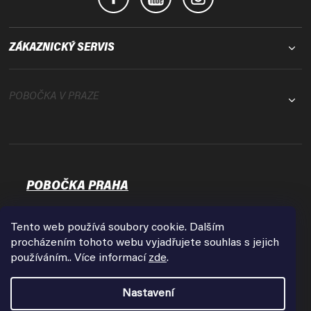
ZÁKAZNICKÝ SERVIS
POBOČKA V PRAZE
POBOČKA PRAHA
Osadní 35
17000 Praha - Holešovice
Tento web používá soubory cookie. Dalším
Zobrazit na mapě
procházením tohoto webu vyjadřujete souhlas s jejich
používáním.. Více informací
zde
.
Otevírací doba:
Pondělí - Pátek
Nastavení
9:00 - 18:00