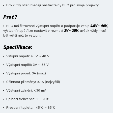
Pro kutily, kteří hledají nastavitelný BEC pro svoje projekty.
Proč?
BEC má filtrované výstupní napětí a podporuje vstup
4.5V ~ 40V
,
výstupní napětí lze nastavit v rozmezí
3V ~ 35V
, avšak vždy musí
být větší něž to vstupní.
Specifikace:
Vstupní napětí: 4,5V ~ 40 V
Výstupní napětí: 3V ~ 35 V
Výstupní proud: 3A (max)
Účinnost přeměny: 92% (nejvyšší)
Výstupní zvlnění: <30 mV
Spínací frekvence: 150 kHz
Provozní teplota: -45℃ ~ 85℃