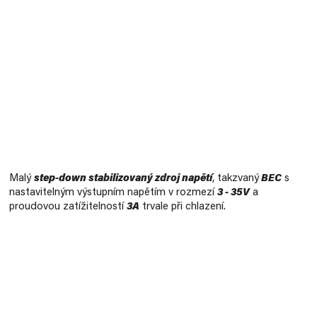
Měrná
cena:
Malý
step-down stabilizovaný zdroj napětí
, takzvaný
BEC
s
nastavitelným výstupním napětím v rozmezí
3 - 35V
a
proudovou zatížitelností
3A
trvale při chlazení.