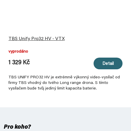
TBS Unify Pro32 HV - VTX
vyprodáno
1 329 Kč
Detail
TBS UNIFY PRO32 HV je extrémně výkonný video-vysílač od
firmy TBS vhodný do tvého Long range drona. S tímto
vysílačem bude tvůj jediný limit kapacita baterie.
Pro koho?