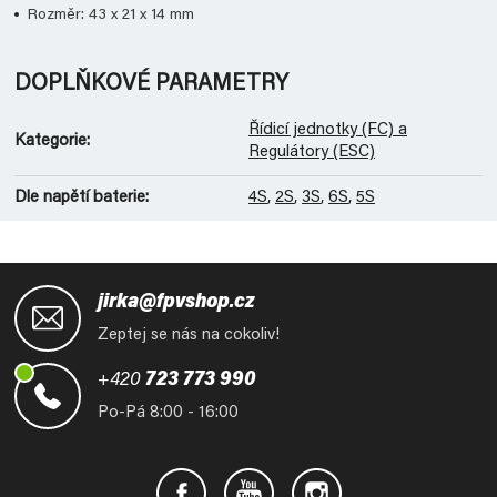
Rozměr: 43 x 21 x 14 mm
DOPLŇKOVÉ PARAMETRY
Řídicí jednotky (FC) a
Kategorie
:
Regulátory (ESC)
Dle napětí baterie
:
4S
,
2S
,
3S
,
6S
,
5S
Z
á
jirka@fpvshop.cz
p
Zeptej se nás na cokoliv!
a
t
+420
723 773 990
í
Po-Pá 8:00 - 16:00