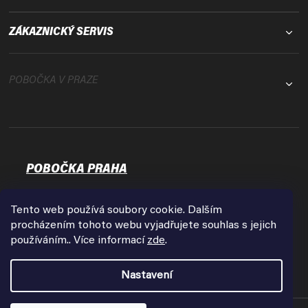
ZÁKAZNICKÝ SERVIS
POBOČKA V PRAZE
POBOČKA PRAHA
Osadní 35
17000 Praha - Holešovice
Tento web používá soubory cookie. Dalším
Zobrazit na mapě
procházením tohoto webu vyjadřujete souhlas s jejich
používáním.. Více informací
zde
.
Otevírací doba:
Pondělí - Pátek
Nastavení
9:00 - 18:00