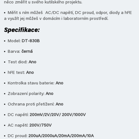
něco změřit u svého kutilského projektu.
Měřit s ním můžeš
AC/DC napětí, DC proud, odpor, diody a hFE
a využít jej můžeš v domácím i laboratorním prostředí.
Specifikace:
Model:
DT-830B
Barva:
černá
Test diod:
Ano
hFE test:
Ano
Kontrolka stavu baterie:
Ano
Zobrazení polarity:
Ano
Ochrana proti přetížení:
Ano
DC napětí:
200mV/2V/20V/ 200V/1000V
AC napětí:
200V/750V
DC proud:
200uA/2000uA/20mA/200mA/10A