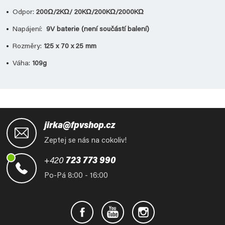
Odpor:
200Ω/2KΩ/ 20KΩ/200KΩ/2000KΩ
Napájení:
9V baterie (není součástí balení)
Rozměry:
125 x 70 x 25 mm
Váha:
109g
Z
á
jirka@fpvshop.cz
p
Zeptej se nás na cokoliv!
a
t
+420
723 773 990
í
Po-Pá 8:00 - 16:00