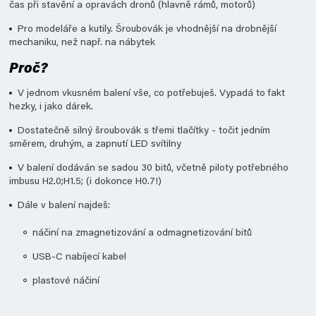
čas při stavění a opravách dronů (hlavně rámů, motorů)
Pro modeláře a kutily. Šroubovák je vhodnější na drobnější
mechaniku, než např. na nábytek
Proč?
V jednom vkusném balení vše, co potřebuješ. Vypadá to fakt
hezky, i jako dárek.
Dostatečně silný šroubovák s třemi tlačítky - točit jedním
směrem, druhým, a zapnutí LED svítilny
V balení dodáván se sadou 30 bitů, včetně piloty potřebného
imbusu H2.0;H1.5; (i dokonce H0.7!)
Dále v balení najdeš:
náčiní na zmagnetizování a odmagnetizování bitů
USB-C nabíjecí kabel
plastové náčiní