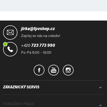
Z
á
jirka@fpvshop.cz
p
Zeptej se nás na cokoliv!
a
t
+420
723 773 990
í
Po-Pá 8:00 - 16:00
ZÁKAZNICKÝ SERVIS
POBOČKA V PRAZE