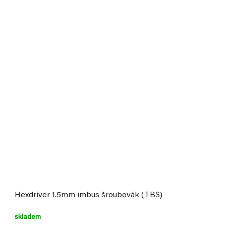
Hexdriver 1.5mm imbus šroubovák (TBS)
skladem