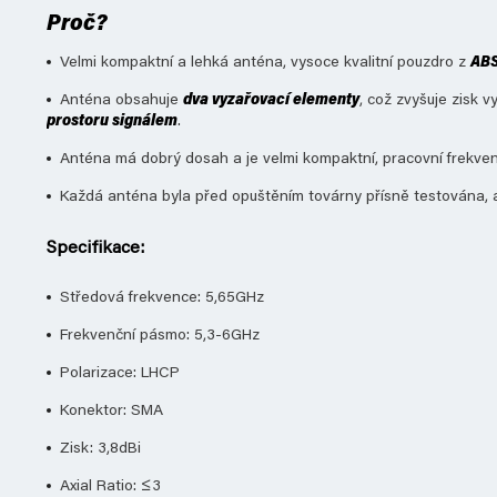
Proč?
Velmi kompaktní a lehká anténa, vysoce kvalitní pouzdro z
ABS
Anténa obsahuje
dva vyzařovací elementy
, což zvyšuje zisk 
prostoru signálem
.
Anténa má dobrý dosah a je velmi kompaktní, pracovní frekven
Každá anténa byla před opuštěním továrny přísně testována, ab
Specifikace:
Středová frekvence: 5,65GHz
Frekvenční pásmo: 5,3-6GHz
Polarizace: LHCP
Konektor: SMA
Zisk: 3,8dBi
Axial Ratio: ≤3