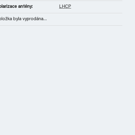
larizace antény
:
LHCP
oložka byla vyprodána…