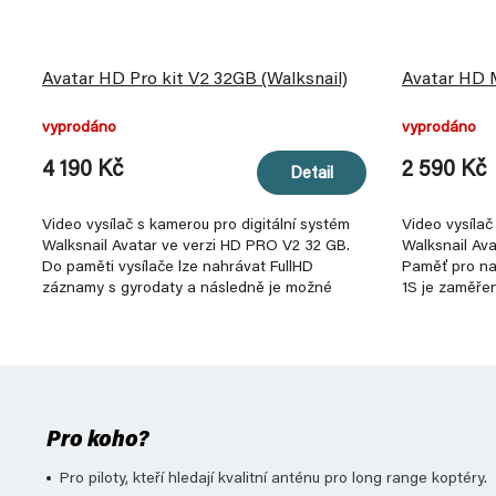
Avatar HD Pro kit V2 32GB (Walksnail)
Avatar HD Mi
vyprodáno
vyprodáno
4 190 Kč
2 590 Kč
Detail
Video vysílač s kamerou pro digitální systém
Video vysílač
Walksnail Avatar ve verzi HD PRO V2 32 GB.
Walksnail Ava
Do paměti vysílače lze nahrávat FullHD
Paměť pro nah
záznamy s gyrodaty a následně je možné
1S je zaměřen
záběry...
Pro koho?
Pro piloty, kteří hledají kvalitní anténu pro long range koptéry.