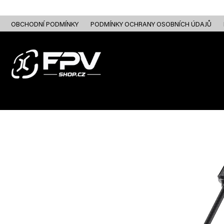
Přejít
na
obsah
OBCHODNÍ PODMÍNKY
PODMÍNKY OCHRANY OSOBNÍCH ÚDAJŮ
FPV DRONY
RC
FPV ANALOG
FPV HD DIGITAL