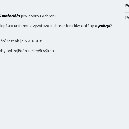
Po
 materiálu
pro dobrou ochranu.
P
vylepšuje uniformitu vyzařovací charakteristiky antény a
pokrytí
ční rozsah je 5.3-6GHz.
y byl zajištěn nejlepší výkon.