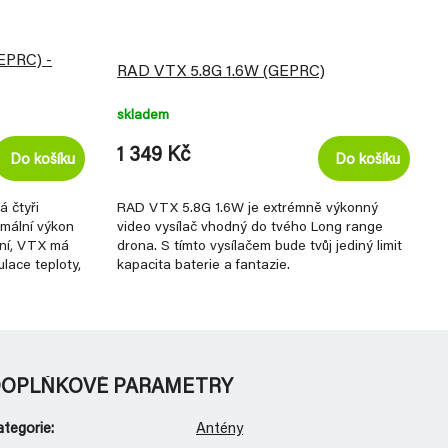
PRC) -
RAD VTX 5.8G 1.6W (GEPRC)
skladem
1 349 Kč
Do košíku
Do košíku
 čtyři
RAD VTX 5.8G 1.6W je extrémně výkonný
imální výkon
video vysílač vhodný do tvého Long range
lní, VTX má
drona. S tímto vysílačem bude tvůj jediný limit
lace teploty,
kapacita baterie a fantazie.
OPLŇKOVÉ PARAMETRY
ategorie
:
Antény