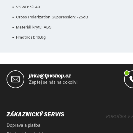
VSWR: ≤1.43
Cross Polarization Suppression: -25dB
Materiál krytu: ABS
Hmotnost: 16,6g
Z
á
jirka@fpvshop.cz
p
Zeptej se nás na cokoliv!
a
t
í
ZÁKAZNICKÝ SERVIS
POBOČKA V 
Doprava a platba