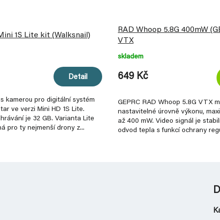
RAD Whoop 5.8G 400mW (GE
ni 1S Lite kit (Walksnail)
VTX
skladem
649 Kč
Detail
 s kamerou pro digitální systém
GEPRC RAD Whoop 5.8G VTX má
tar ve verzi Mini HD 1S Lite.
nastavitelné úrovně výkonu, max
rávání je 32 GB. Varianta Lite
až 400 mW. Video signál je stabi
á pro ty nejmenší drony z...
odvod tepla s funkcí ochrany regu
aby se...
D
K