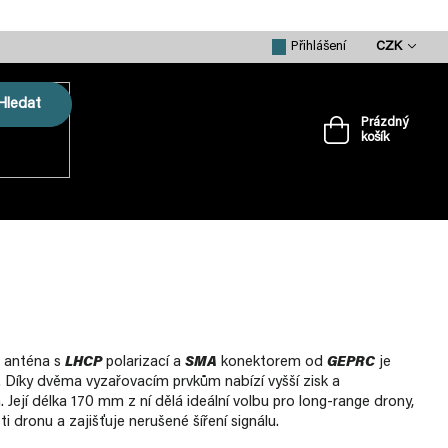
CZK
Přihlášení
Hledat
Prázdný
košík
Nákupní
košík
VRTULE
PŘÍSLUŠENSTVÍ
MERCH
e anténa s
LHCP
polarizací a
SMA
konektorem od
GEPRC
je
. Díky dvěma vyzařovacím prvkům nabízí vyšší zisk a
 Její délka 170 mm z ní dělá ideální volbu pro long-range drony,
 dronu a zajišťuje nerušené šíření signálu.