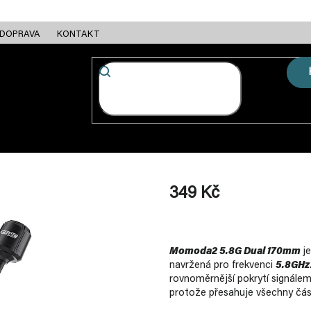
DOPRAVA
KONTAKT
FC + ESC
RÁMY
MOTORY
BATERIE
NABÍJEČKY
349 Kč
Měrná
cena:
Momoda2 5.8G Dual 170mm
j
navržená pro frekvenci
5.8GHz
rovnoměrnější pokrytí signálem.
protože přesahuje všechny části