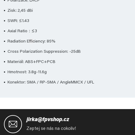
Polarizace: LHCP
Zisk: 2,45 dBi
SWR: ≤1.43
Axial Ratio：≤3
Radiation Efficiency: 85%
Cross Polarization Suppression: -25dB
Materiál: ABS+FPC+PCB
Hmotnost: 3.8g-11.6g
Konektor: SMA / RP-SMA / AngleMMCX / UFL
Z
á
jirka@fpvshop.cz
p
Zeptej se nás na cokoliv!
a