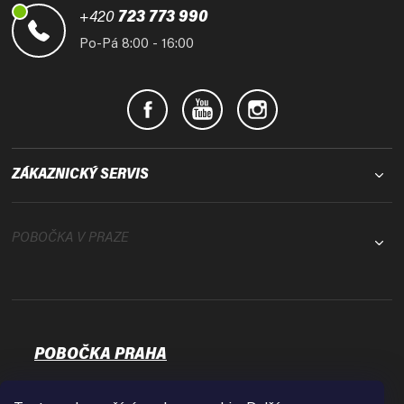
t
+420
723 773 990
í
Po-Pá 8:00 - 16:00
ZÁKAZNICKÝ SERVIS
POBOČKA V PRAZE
POBOČKA PRAHA
Osadní 35