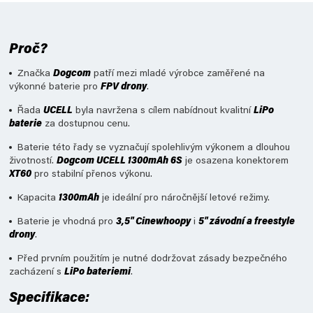
Proč?
Značka
Dogcom
patří mezi mladé výrobce zaměřené na
výkonné baterie pro
FPV drony
.
Řada
UCELL
byla navržena s cílem nabídnout kvalitní
LiPo
baterie
za dostupnou cenu.
Baterie této řady se vyznačují spolehlivým výkonem a dlouhou
životností.
Dogcom UCELL 1300mAh 6S
je osazena konektorem
XT60
pro stabilní přenos výkonu.
Kapacita
1300mAh
je ideální pro náročnější letové režimy.
Baterie je vhodná pro
3,5" Cinewhoopy
i
5" závodní a freestyle
drony
.
Před prvním použitím je nutné dodržovat zásady bezpečného
zacházení s
LiPo bateriemi
.
Specifikace: