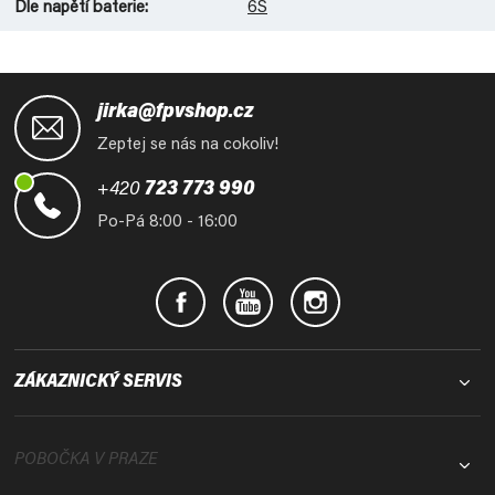
Dle napětí baterie
:
6S
Z
á
jirka@fpvshop.cz
p
Zeptej se nás na cokoliv!
a
t
+420
723 773 990
í
Po-Pá 8:00 - 16:00
ZÁKAZNICKÝ SERVIS
POBOČKA V PRAZE