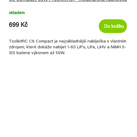
skladem
699 Kč
Do košíku
ToolkitRC C6 Compact je nejzákladnější nabíječka s vlastním
zdrojem, které dokáže nabíjet 1-6S LiPo, LiFe, LiHV a NiMH 5-
12S baterie výkonem až 50W.