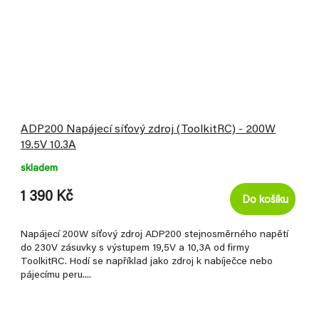
ADP200 Napájecí síťový zdroj (ToolkitRC) - 200W
19.5V 10.3A
skladem
1 390 Kč
Do košíku
Napájecí 200W síťový zdroj ADP200 stejnosměrného napětí
do 230V zásuvky s výstupem 19,5V a 10,3A od firmy
ToolkitRC. Hodí se například jako zdroj k nabíječce nebo
pájecímu peru....