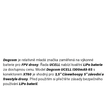
Měrná
cena:
Dogcom
je relativně mladá značka zaměřená na výkonné
baterie pro
FPV drony
. Řada
UCELL
nabízí kvalitní
LiPo baterie
za dostupnou cenu. Model
Dogcom UCELL 1300mAh 6S
s
konektorem
XT60
je vhodný pro
3,5" Cinewhoopy
5" závodní a
freestyle drony
. Před použitím si přečtěte zásady bezpečného
používání
LiPo baterií
.