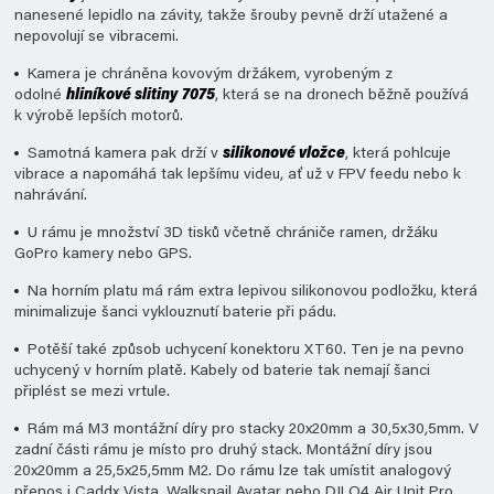
nanesené lepidlo na závity, takže šrouby pevně drží utažené a
nepovolují se vibracemi.
Kamera je chráněna kovovým držákem, vyrobeným z
odolné
hliníkové slitiny
7075
, která se na dronech běžně používá
k výrobě lepších motorů.
Samotná kamera pak drží v
silikonové vložce
, která pohlcuje
vibrace a napomáhá tak lepšímu videu, ať už v FPV feedu nebo k
nahrávání.
U rámu je množství 3D tisků včetně chrániče ramen, držáku
GoPro kamery nebo GPS.
Na horním platu má rám extra lepivou silikonovou podložku, která
minimalizuje šanci vyklouznutí baterie při pádu.
Potěší také způsob uchycení konektoru XT60. Ten je na pevno
uchycený v horním platě. Kabely od baterie tak nemají šanci
připlést se mezi vrtule.
Rám má M3 montážní díry pro stacky 20x20mm a 30,5x30,5mm. V
zadní části rámu je místo pro druhý stack. Montážní díry jsou
20x20mm a 25,5x25,5mm M2. Do rámu lze tak umístit analogový
přenos i Caddx Vista, Walksnail Avatar nebo DJI O4 Air Unit Pro.