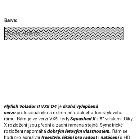
Měrná
cena:
Barva
Flyfish Volador II VX5 O4
je
druhá vylepšená
verze
profesionálního a extrémně odolného freestylového
rámu. Rám je ve verzi VX5, tedy
Squashed X
s 5" vrtulemi. Díky
X rozložení jsou přední a zadní ramena stejná. Symetrické
rozložení napomáhá
dobrým letovým vlastnostem.
Rám se
hodí pro agresivní
freestyle
,
létání pro radost
i
natáčení
s HD