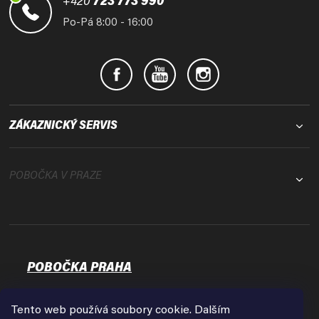
t
+420
723 773 990
í
Po-Pá 8:00 - 16:00
ZÁKAZNICKÝ SERVIS
POBOČKA V PRAZE
POBOČKA PRAHA
Osadní 35
17000 Praha - Holešovice
Tento web používá soubory cookie. Dalším