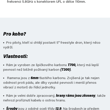
frekvenci 5.8GHz s konektorem UFL o délce 110mm.
Pro koho?
Pro piloty, kteří si chtějí postavit 5" freestyle dron, který něco
vydrží.
Vlastnosti:
Rám je vyroben ze špičkového karbonu
T700,
který má lepší
pevnost než běžně požívaný karbon
(T300)
.
Ramena jsou z
6mm
tlustého karbonu. Zvýšená je tak nejen
odolnost proti pádu, ale díky vysoké pevnosti i menší přenos
vibrací z motorů do řídicí jednotky.
Rám je velmi dobře zpracovaný,
hrany rámu jsou zkoseny
, takže
nehrozí proříznutí kabelu o ostrou hranu.
Šrouby
jsou z odolné oceli třídy
12.9
. Na šroubech je předem