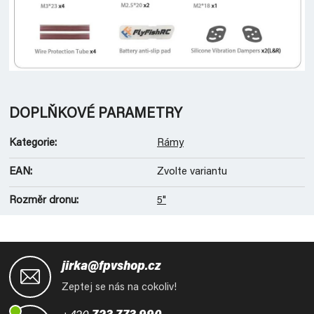
DOPLŇKOVÉ PARAMETRY
Kategorie
:
Rámy
EAN
:
Zvolte variantu
Rozměr dronu
:
5"
Z
á
jirka@fpvshop.cz
p
Zeptej se nás na cokoliv!
a