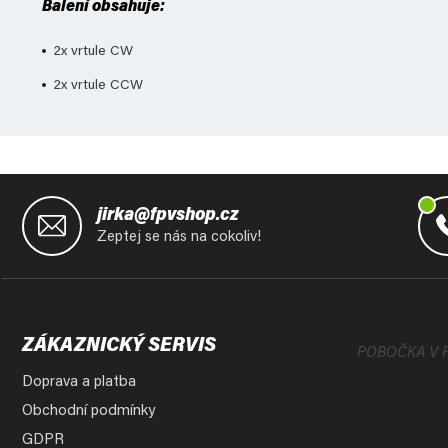
Balení obsahuje:
2x vrtule CW
2x vrtule CCW
Z
á
jirka@fpvshop.cz
p
Zeptej se nás na cokoliv!
a
t
í
ZÁKAZNICKÝ SERVIS
POBOČKA V 
Doprava a platba
Obchodní podmínky
GDPR