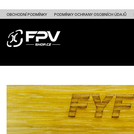
Přejít
na
obsah
OBCHODNÍ PODMÍNKY
PODMÍNKY OCHRANY OSOBNÍCH ÚDAJŮ
FPV DRONY
RC
FPV ANALOG
FPV HD DIGITAL