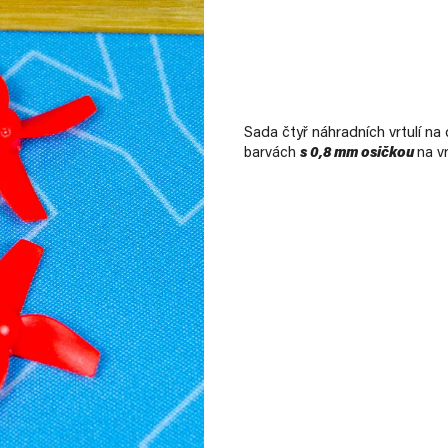
Sada čtyř náhradních vrtulí na
barvách
s
0,8 mm
osičkou
na vr