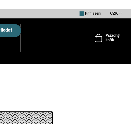
CZK
Přihlášení
Hledat
Prázdný
košík
Nákupní
košík
VRTULE
PŘÍSLUŠENSTVÍ
MERCH