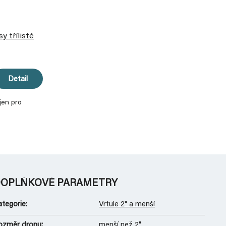
y třílisté
Detail
jen pro
OPLŇKOVÉ PARAMETRY
ategorie
:
Vrtule 2" a menší
ozměr dronu
:
menší než 2"