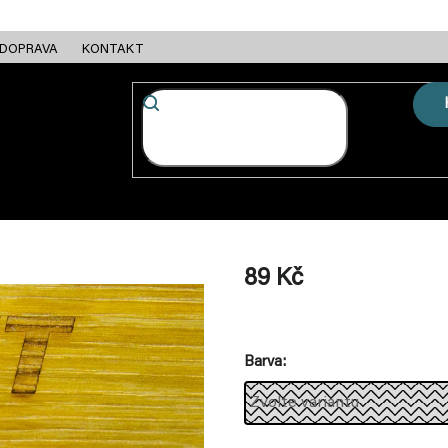
DOPRAVA
KONTAKT
FC + ESC
RÁMY
MOTORY
BATERIE
NABÍJEČKY
89 Kč
Měrná
cena:
Barva