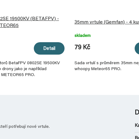
2SE 19500KV (BETAFPV) -
35mm vrtule (Gemfan) - 4 kus
ETEOR65
skladem
79 Kč
Detail
otorů BetaFPV 0802SE 19500KV
Sada vrtulí s průměrem 35mm ne
drony jako je například
whoopy Meteor65 PRO.
 METEOR65 PRO.
D
K
 kteří potřebují nové vrtule.
R