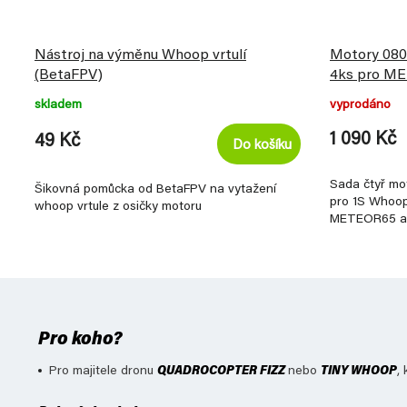
Nástroj na výměnu Whoop vrtulí
Motory 080
(BetaFPV)
4ks pro M
skladem
vyprodáno
1 090 Kč
49 Kč
Do košíku
Sada čtyř m
Šikovná pomůcka od BetaFPV na vytažení
pro 1S Whoop 
whoop vrtule z osičky motoru
METEOR65 a
Pro koho?
Pro majitele dronu
QUADROCOPTER FIZZ
nebo
TINY WHOOP
,