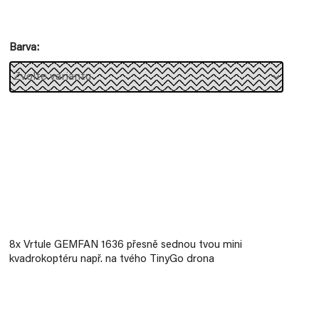
Měrná
cena:
Barva
8x Vrtule GEMFAN 1636 přesně sednou tvou mini
kvadrokoptéru např. na tvého TinyGo drona