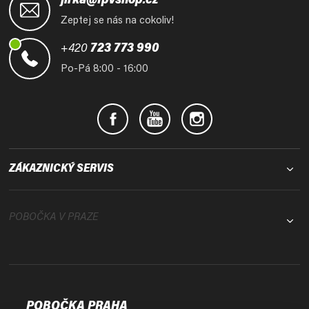
á
jirka@fpvshop.cz
p
Zeptej se nás na cokoliv!
a
t
+420
723 773 990
í
Po-Pá 8:00 - 16:00
ZÁKAZNICKÝ SERVIS
POBOČKA V PRAZE
POBOČKA PRAHA