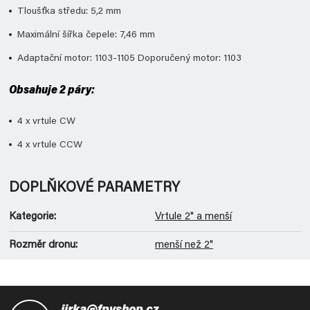
Tloušťka středu: 5,2 mm
Maximální šířka čepele: 7,46 mm
Adaptační motor: 1103-1105 Doporučený motor: 1103
Obsahuje 2 páry:
4 x vrtule CW
4 x vrtule CCW
DOPLŇKOVÉ PARAMETRY
Kategorie
:
Vrtule 2" a menší
Rozměr dronu
:
menší než 2"
Z