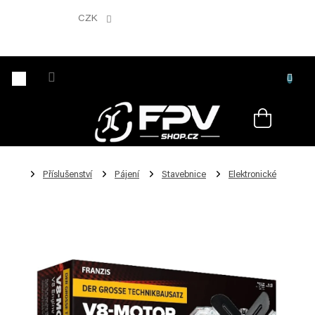
Přejít
na
CZK
obsah
Nákupní
košík
Příslušenství
Pájení
Stavebnice
Elektronické