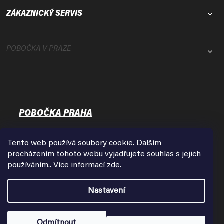
ZÁKAZNICKÝ SERVIS
POBOČKA V PRAZE
POBOČKA PRAHA
Osadní 35
17000 Praha - Holešovice
Tento web používá soubory cookie. Dalším
Zobrazit na mapě
procházením tohoto webu vyjadřujete souhlas s jejich
používáním.. Více informací
zde
.
Otevírací doba:
Pondělí - Pátek
Nastavení
9:00 - 18:00
Copyright 2026
FPVshop.cz
. Všechna práva vyhrazena.
Odmítnout