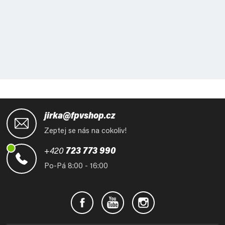
Z
á
jirka@fpvshop.cz
p
Zeptej se nás na cokoliv!
a
t
+420
723 773 990
í
Po-Pá 8:00 - 16:00