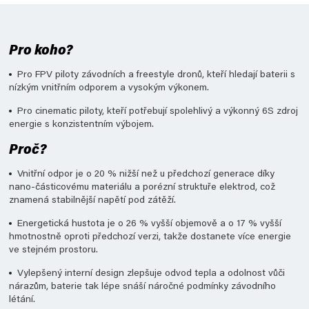
Pro koho?
Pro FPV piloty závodních a freestyle dronů, kteří hledají baterii s
nízkým vnitřním odporem a vysokým výkonem.
Pro cinematic piloty, kteří potřebují spolehlivý a výkonný 6S zdroj
energie s konzistentním výbojem.
Proč?
Vnitřní odpor je o 20 % nižší než u předchozí generace díky
nano-částicovému materiálu a porézní struktuře elektrod, což
znamená stabilnější napětí pod zátěží.
Energetická hustota je o 26 % vyšší objemově a o 17 % vyšší
hmotnostně oproti předchozí verzi, takže dostanete více energie
ve stejném prostoru.
Vylepšený interní design zlepšuje odvod tepla a odolnost vůči
nárazům, baterie tak lépe snáší náročné podmínky závodního
létání.