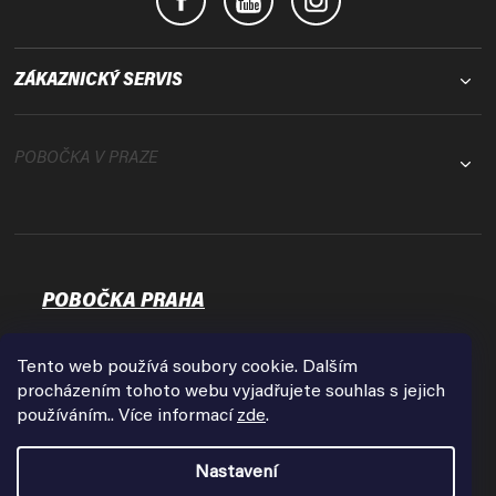
ZÁKAZNICKÝ SERVIS
POBOČKA V PRAZE
POBOČKA PRAHA
Osadní 35
17000 Praha - Holešovice
Tento web používá soubory cookie. Dalším
Zobrazit na mapě
procházením tohoto webu vyjadřujete souhlas s jejich
používáním.. Více informací
zde
.
Otevírací doba:
Pondělí - Pátek
Nastavení
9:00 - 18:00