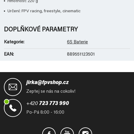
Hmotnost: 220 g
Určení: FPV racing, freestyle, cinematic
DOPLŇKOVÉ PARAMETRY
Kategorie
:
6S Baterie
EAN
:
889551123501
Z
á
jirka@fpvshop.cz
p
Zeptej se nás na cokoliv!
a
t
+420
723 773 990
í
Po-Pá 8:00 - 16:00