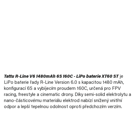
Měrná
cena:
Tattu R-Line V6 1480mAh 6S 160C - LiPo baterie XT60 ST
je
LiPo baterie řady R-Line Version 6.0 s kapacitou 1480 mAh,
konfigurací 6S a vybíjecím proudem 160C, určená pro FPV
racing, freestyle a cinematic drony. Díky semi-solid elektrolytu a
nano-částicovému materiálu elektrod nabízí snížený vnitřní
odpor a lepší tepelnou odolnost oproti předchozím verzím.