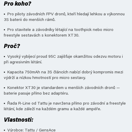
Pro koho?
Pro piloty závodních FPV dronů, kteří hledají lehkou a výkonnou
3S baterii do menších rámů.
Pro stavitele a závodníky létající na toothpick nebo micro
freestyle sestavách s konektorem XT30.
Proč?
Vysoký vybíjecí proud 95C zajišťuje okamžitou odezvu motoru i
při agresivním létání.
Kapacita 750mAh na 3S článcích nabízí dobrý kompromis mezi
výdrží a nízkou hmotností pro micro sestavy.
Konektor XT30 je standardem u menších závodních dronů —
baterie pasuje přímo bez adaptéru.
Řada R-Line od Tattu je navržena přímo pro závodní a freestyle
létání, kde záleží na každém gramu a každé ampéře.
Vlastnosti:
Výrobce: Tattu / GensAce