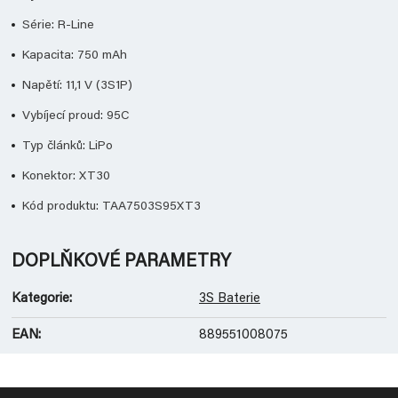
Série: R-Line
Kapacita: 750 mAh
Napětí: 11,1 V (3S1P)
Vybíjecí proud: 95C
Typ článků: LiPo
Konektor: XT30
Kód produktu: TAA7503S95XT3
DOPLŇKOVÉ PARAMETRY
Kategorie
:
3S Baterie
EAN
:
889551008075
Z