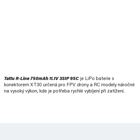
Měrná
cena:
Tattu R-Line 750mAh 11.1V 3S1P 95C
je LiPo baterie s
konektorem XT30 určená pro FPV drony a RC modely náročné
na vysoký výkon, kde je potřeba rychlé vybíjení při zatížení.