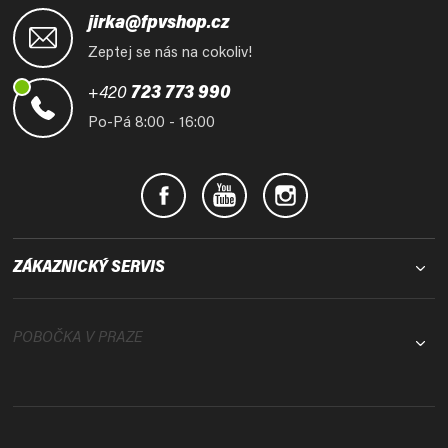
á
jirka@fpvshop.cz
p
Zeptej se nás na cokoliv!
a
t
+420
723 773 990
í
Po-Pá 8:00 - 16:00
ZÁKAZNICKÝ SERVIS
POBOČKA V PRAZE