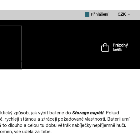
CZK
Přihlášení
Prázdný
košík
Nákupní
košík
VRTULE
PŘÍSLUŠENSTVÍ
MERCH
ktický způsob, jak vybít baterie do
Storage napětí
. Pokud
é, rychleji stárnou a ztrácejí požadované vlastnosti. Baterii umí
vá to dlouho a celou tu dobu větrák nabíječky nepříjemně hučí.
pomeň, vše udělá za tebe.