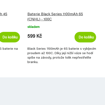
Ah 4S
Baterie Black Series 1100mAh 6S
(CNHL) - 100C
skladem
599 Kč
Do košíku
Do košíku
S baterie na
Black Series 1100mAh je 6S baterie s vybíjecím
proudem až 100C. Díky její nižší váze se hodí
spíše na závody, protože tolik nepřestřelíte
branku.