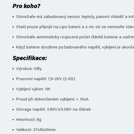
Pro koho?
StoreSafe má zabudovaný senzor teploty, pasivní chladič a intel
Stačí pouze připojit na Lipo baterii a o nic víc se nemusíte star
StoreSafe automaticky rozpozná počet článků baterie a začne b
Když baterie dosáhne požadovaného napětí, vybíjení je ukončeno
Specifikace:
Výrobce: Vifly
Pracovní napětí: 7,9-26V (2-6S)
Vybíjecí výkon: 1W
Proud při dokončeném vybíjení: < 10uA
Storage napětí: 3.85V±0.08V na článek
Hmotnost: 8g
Velikost: 37x16x10mm