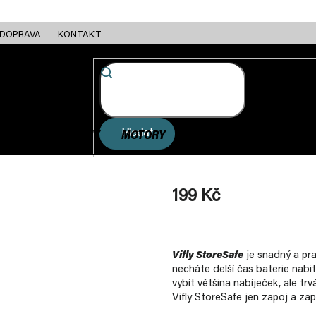
DOPRAVA
KONTAKT
Hledat
FC + ESC
RÁMY
MOTORY
BATERIE
NABÍJEČKY
199 Kč
Měrná
cena:
Vifly StoreSafe
je snadný a pra
necháte delší čas baterie nabit
vybít většina nabíječek, ale tr
Vifly StoreSafe jen zapoj a za