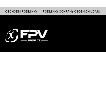
Přejít
na
obsah
OBCHODNÍ PODMÍNKY
PODMÍNKY OCHRANY OSOBNÍCH ÚDAJŮ
FPV DRONY
RC
FPV ANALOG
FPV HD DIGITAL