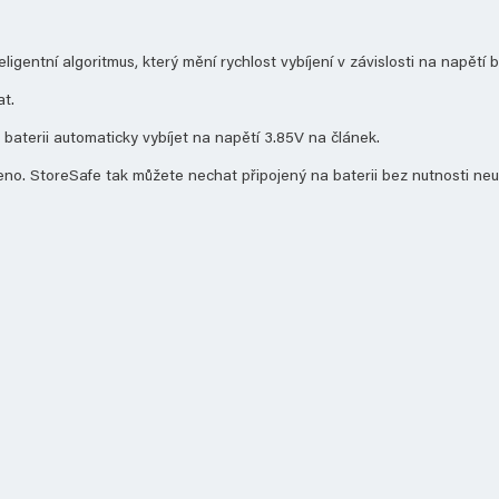
igentní algoritmus, který mění rychlost vybíjení v závislosti na napětí b
at.
aterii automaticky vybíjet na napětí 3.85V na článek.
. StoreSafe tak můžete nechat připojený na baterii bez nutnosti neustál