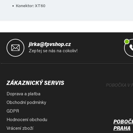
Konektor: XT60
Z
á
jirka@fpvshop.cz
p
Zeptej se nás na cokoliv!
a
t
í
ZÁKAZNICKÝ SERVIS
POBOČKA V 
Doprava a platba
Obchodní podmínky
GDPR
Hodnocení obchodu
POBOČ
PRAHA
Vrácení zboží