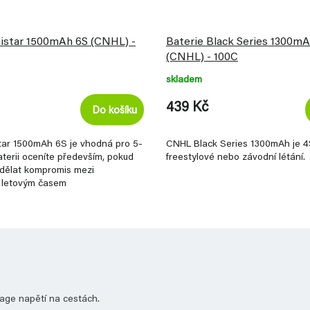
nistar 1500mAh 6S (CNHL) -
Baterie Black Series 1300m
(CNHL) - 100C
skladem
439 Kč
Do košíku
star 1500mAh 6S je vhodná pro 5-
CNHL Black Series 1300mAh je 4
aterii oceníte především, pokud
freestylové nebo závodní létání.
udělat kompromis mezi
 letovým časem
orage napětí na cestách.