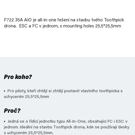
Měrná
cena:
F722 35A AIO je all-in-one řešení na stavbu tvého Toothpick
drona. ESC a FC v jednom, s mounting holes 25,5*25,5mm
Pro koho?
Pro piloty, kteří chtějí si chtějí postavit vlastního toothpicka s
uchycením 25,5*25,5mm
Proč?
Jedná se o řídící jednotku typu All-In-One, obsahující FC i ESC v
jednom. Ideální na stavbu Toothpick drona, kde se používají desky
s uchycením 25,5*25,5mm.