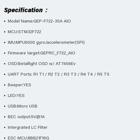
Specification：
Model Name:GEP-F722-35A AIO
MCU:STM32F722
IMU:MPU6000 gyro/accelerometer(SPI)
Firmware target:GEPRC_F722_AIO
OSD:Betaflight OSD w/ AT7456Ev
UART Ports: R1 T1 / R2 T2 / R3 T3 / R4 T4 / R5 T5
Beeper:YES
LED:YES
USB:Micro USB
BEC output:5V@1A
Intergrated LC Filter
ESC MCU:8BB21F16G