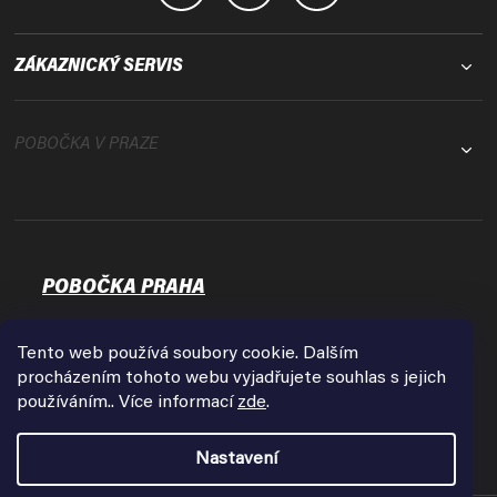
ZÁKAZNICKÝ SERVIS
POBOČKA V PRAZE
POBOČKA PRAHA
Osadní 35
17000 Praha - Holešovice
Tento web používá soubory cookie. Dalším
Zobrazit na mapě
procházením tohoto webu vyjadřujete souhlas s jejich
používáním.. Více informací
zde
.
Otevírací doba:
Pondělí - Pátek
Nastavení
9:00 - 18:00