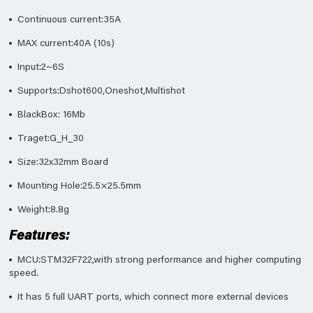
Continuous current:35A
MAX current:40A (10s)
Input:2~6S
Supports:Dshot600,Oneshot,Multishot
BlackBox: 16Mb
Traget:G_H_30
Size:32x32mm Board
Mounting Hole:25.5×25.5mm
Weight:8.8g
Features:
MCU:STM32F722,with strong performance and higher computing
speed.
It has 5 full UART ports, which connect more external devices