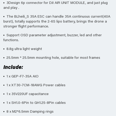
3Design 6p connector for DJI AIR UNIT MODULE, and just plug
and play .
The BLheili_S 35A ESC can handle 35A continuous current(40A
burst), totally supports the 2-6S lipo battery, brings the drone a
stronger flight performance.
Support OSD parameter adjustment, buzzer, led and other
functions.
8.8g ultra light weight
25.5mm * 25.5mm mounting hole, suitable for most frames
Include:
1 x GEP-F7-35A AIO
1 x XT30-7CM-18AWG Power cables
1 x 35V220UF capacitance
1 x SH1.0-6Pin to GH1.25-8Pin cables
8 x M2*6.5mm Damping rings