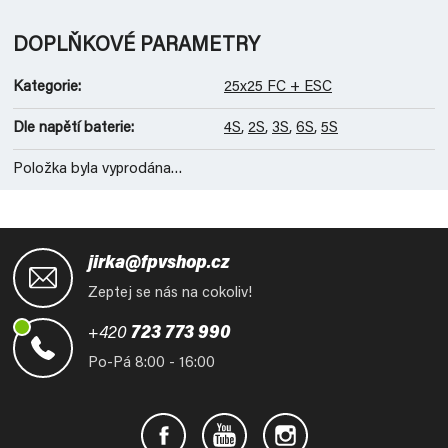
DOPLŇKOVÉ PARAMETRY
Kategorie
:
25x25 FC + ESC
Dle napětí baterie
:
4S
,
2S
,
3S
,
6S
,
5S
Položka byla vyprodána…
Z
á
jirka@fpvshop.cz
p
Zeptej se nás na cokoliv!
a
t
+420
723 773 990
í
Po-Pá 8:00 - 16:00