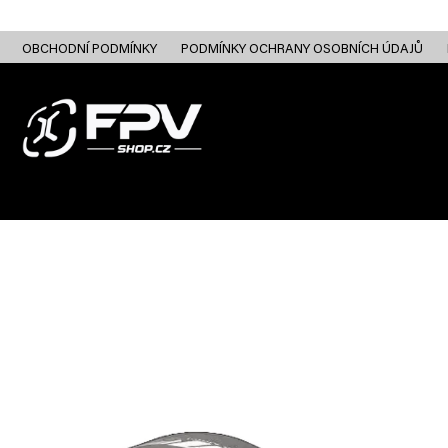
Přejít
na
obsah
OBCHODNÍ PODMÍNKY
PODMÍNKY OCHRANY OSOBNÍCH ÚDAJŮ
FPV DRONY
RC
FPV ANALOG
FPV HD DIGITAL