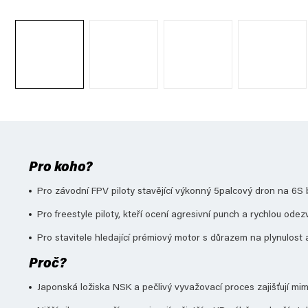
Pro koho?
Pro závodní FPV piloty stavějící výkonný 5palcový dron na 6S 
Pro freestyle piloty, kteří ocení agresivní punch a rychlou odez
Pro stavitele hledající prémiový motor s důrazem na plynulost 
Proč?
Japonská ložiska NSK a pečlivý vyvažovací proces zajišťují mi