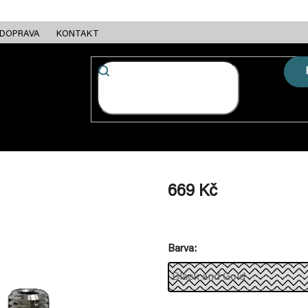
DOPRAVA
KONTAKT
FC + ESC
RÁMY
MOTORY
BATERIE
NABÍJEČKY
669 Kč
Měrná
cena:
Barva