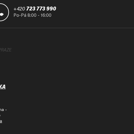
+420
723 773 990
Po-Pá 8:00 - 16:00
PRAZE
KA
ha -
e
na