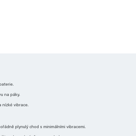
baterie.
vu na páky.
a nízké vibrace.
mořádně plynulý chod s minimálními vibracemi.