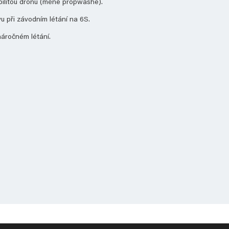
tabilitou dronu (méně propwashe).
u při závodním létání na 6S.
náročném létání.