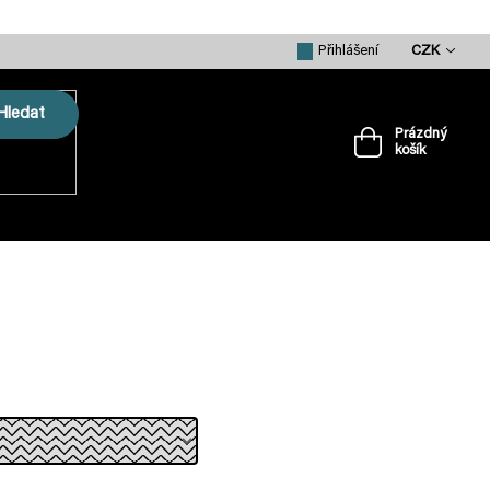
CZK
Přihlášení
Hledat
Prázdný
košík
Nákupní
košík
VRTULE
PŘÍSLUŠENSTVÍ
MERCH