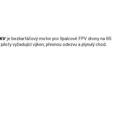
0KV
je bezkartáčový motor pro 5palcové FPV drony na 6S
 piloty vyžadující výkon, přesnou odezvu a plynulý chod.