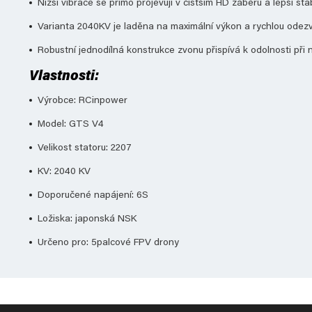
Nižší vibrace se přímo projevují v čistším HD záběru a lepší s
Varianta 2040KV je laděna na maximální výkon a rychlou odezv
Robustní jednodílná konstrukce zvonu přispívá k odolnosti při 
Vlastnosti:
Výrobce: RCinpower
Model: GTS V4
Velikost statoru: 2207
KV: 2040 KV
Doporučené napájení: 6S
Ložiska: japonská NSK
Určeno pro: 5palcové FPV drony