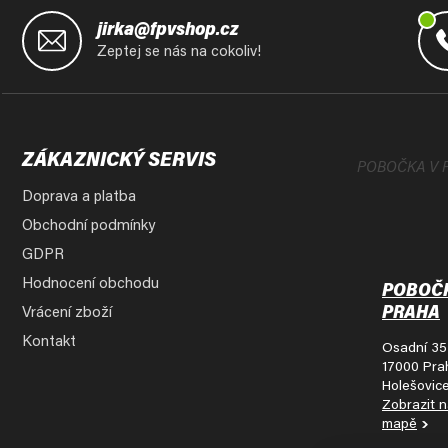
Z
á
jirka@fpvshop.cz
p
Zeptej se nás na cokoliv!
a
t
í
ZÁKAZNICKÝ SERVIS
POBOČKA V 
Doprava a platba
Obchodní podmínky
GDPR
Hodnocení obchodu
POBOČ
PRAHA
Vrácení zboží
Kontakt
Osadní 35
17000 Pra
Holešovic
Zobrazit 
mapě