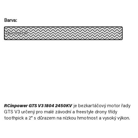
Měrná
cena:
Barva
RCinpower GTS V3 1804 2450KV
je bezkartáčový motor řady
GTS V3 určený pro malé závodní a freestyle drony třídy
toothpick a 2" s důrazem na nízkou hmotnost a vysoký výkon.