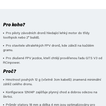
Pro koho?
Pro piloty závodních dronů hledající lehký motor do třídy
toothpick nebo 2" buildů.
Pro stavitele ultralehkých FPV dronů, kde záleží na každém
gramu.
Pro zkušené FPV jezdce, kteří chtějí prověřenou řadu GTS V3 od
RCinpower.
Proč?
Hmotnost pouhých 12 g (včetně 3cm kabelů) znamená minimální
zátěž celého dronu.
Konfigurace 12N14P zajišťuje plynný chod a dobrou odezvu na
škrtici.
Průměr statoru 18 mm a délka 4 mm jsou optimalizovány pro