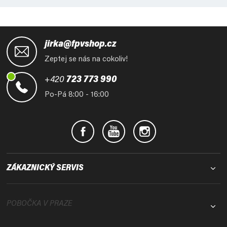
Z
á
jirka@fpvshop.cz
p
Zeptej se nás na cokoliv!
a
t
+420
723 773 990
í
Po-Pá 8:00 - 16:00
ZÁKAZNICKÝ SERVIS
POBOČKA V PRAZE