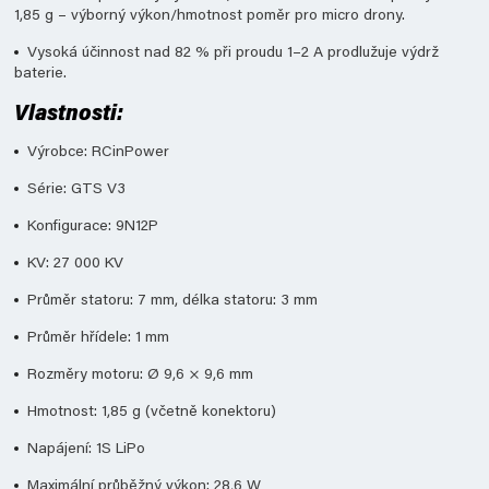
1,85 g – výborný výkon/hmotnost poměr pro micro drony.
Vysoká účinnost nad 82 % při proudu 1–2 A prodlužuje výdrž
baterie.
Vlastnosti:
Výrobce: RCinPower
Série: GTS V3
Konfigurace: 9N12P
KV: 27 000 KV
Průměr statoru: 7 mm, délka statoru: 3 mm
Průměr hřídele: 1 mm
Rozměry motoru: Ø 9,6 × 9,6 mm
Hmotnost: 1,85 g (včetně konektoru)
Napájení: 1S LiPo
Maximální průběžný výkon: 28,6 W