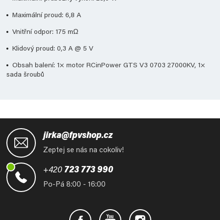
Maximální proud: 6,8 A
Vnitřní odpor: 175 mΩ
Klidový proud: 0,3 A @ 5 V
Obsah balení: 1× motor RCinPower GTS V3 0703 27000KV, 1×
sada šroubů
Z
á
jirka@fpvshop.cz
p
Zeptej se nás na cokoliv!
a
t
+420
723 773 990
í
Po-Pá 8:00 - 16:00