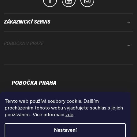
ZÁKAZNICKÝ SERVIS
POBOČKA V PRAZE
POBOČKA PRAHA
Osadní 35
17000 Praha - Holešovice
Tento web používá soubory cookie. Dalším
Zobrazit na mapě
procházením tohoto webu vyjadřujete souhlas s jejich
používáním.. Více informací
zde
.
Otevírací doba:
Pondělí - Pátek
Nastavení
9:00 - 18:00