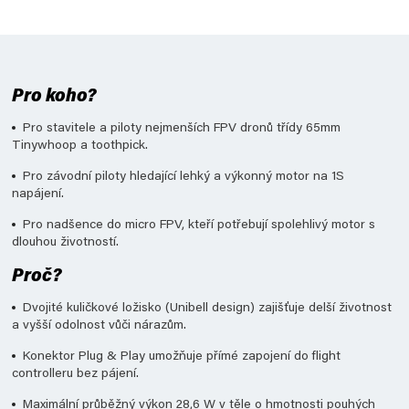
Pro koho?
Pro stavitele a piloty nejmenších FPV dronů třídy 65mm
Tinywhoop a toothpick.
Pro závodní piloty hledající lehký a výkonný motor na 1S
napájení.
Pro nadšence do micro FPV, kteří potřebují spolehlivý motor s
dlouhou životností.
Proč?
Dvojité kuličkové ložisko (Unibell design) zajišťuje delší životnost
a vyšší odolnost vůči nárazům.
Konektor Plug & Play umožňuje přímé zapojení do flight
controlleru bez pájení.
Maximální průběžný výkon 28,6 W v těle o hmotnosti pouhých