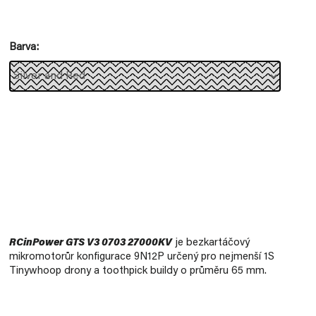
Měrná
cena:
Barva
RCinPower GTS V3 0703 27000KV
je bezkartáčový
mikromotorůr konfigurace 9N12P určený pro nejmenší 1S
Tinywhoop drony a toothpick buildy o průměru 65 mm.