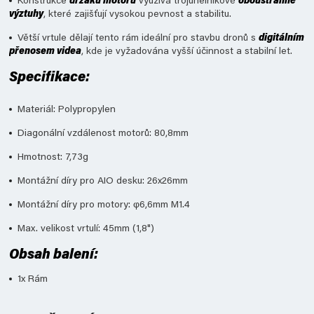
Konstrukce
držáků motorů
využívá trojúhelníkové
oboustranné
výztuhy
, které zajišťují vysokou pevnost a stabilitu.
Větší vrtule dělají tento rám ideální pro stavbu dronů s
digitálním
přenosem videa
, kde je vyžadována vyšší účinnost a stabilní let.
Specifikace:
Materiál: Polypropylen
Diagonální vzdálenost motorů: 80,8mm
Hmotnost: 7,73g
Montážní díry pro AIO desku: 26x26mm
Montážní díry pro motory: φ6,6mm M1.4
Max. velikost vrtulí: 45mm (1,8")
Obsah balení:
1x
Rám