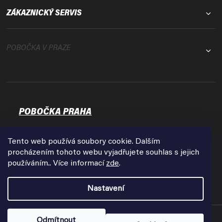
ZÁKAZNICKÝ SERVIS
POBOČKA V PRAZE
POBOČKA PRAHA
Osadní 35
17000 Praha - Holešovice
Tento web používá soubory cookie. Dalším
Zobrazit na mapě
procházením tohoto webu vyjadřujete souhlas s jejich
používáním.. Více informací
zde
.
Otevírací doba:
Pondělí - Pátek
Nastavení
9:00 - 18:00
Copyright 2026
FPVshop.cz
. Všechna práva vyhrazena.
Odmítnout