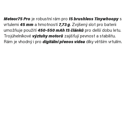
Měrná
cena:
Meteor75 Pro
je robustní rám pro
1S brushless Tinywhoopy
s
vrtulemi
45 mm
a hmotností
7,73 g
. Zvýšený slot pro baterii
umožňuje použití
450–550 mAh 1S článků
pro delší dobu letu.
Trojúhelníkové
výztuhy motorů
zajišťují pevnost a stabilitu.
Rám je vhodný i pro
digitální přenos videa
díky větším vrtulím.