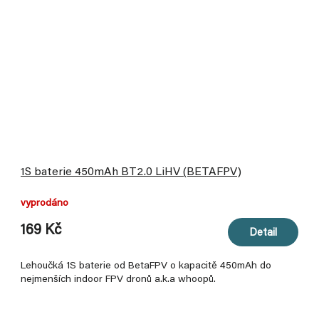
1S baterie 450mAh BT2.0 LiHV (BETAFPV)
vyprodáno
169 Kč
Detail
Lehoučká 1S baterie od BetaFPV o kapacitě 450mAh do
nejmenších indoor FPV dronů a.k.a whoopů.