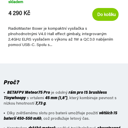
skladem
4 290 Kč
Do košíku
RadioMaster Boxer je kompaktní vysílačka s
plnohodnotnými V4.0 Hall effect gimbaly, integrovaným
2.4GHz ELRS vysílačem o výkonu až 1W a QC3.0 nabíjením
pomocí USB-C. Spolu s...
Proč?
BETAFPV Meteor75 Pro
je odolný
rám pro 1S brushless
Tinywhoopy
s vrtulemi
45 mm (1,8")
, který kombinuje pevnost s
nízkou hmotností
7,73 g
.
Díky zvětšenému slotu pro baterii umožňuje použití
větších 1S
baterií 450–550 mAh
, což prodlužuje letový čas.