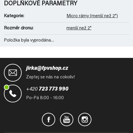
DOPLŇKOVÉ PARAMETRY
Kategorie
:
Micro rámy (menší než 2")
Rozměr dronu
:
menší než 2"
Položka byla vyprodána…
Z
á
jirka@fpvshop.cz
p
Zeptej se nás na cokoliv!
a
t
+420
723 773 990
í
Po-Pá 8:00 - 16:00