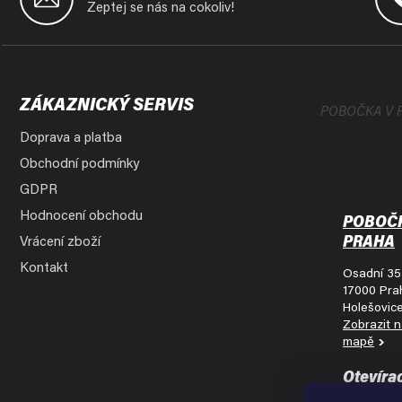
p
Zeptej se nás na cokoliv!
a
t
í
ZÁKAZNICKÝ SERVIS
POBOČKA V 
Doprava a platba
Obchodní podmínky
GDPR
Hodnocení obchodu
POBOČ
PRAHA
Vrácení zboží
Kontakt
Osadní 35
17000 Pra
Holešovic
Zobrazit 
mapě
Otevíra
doba: