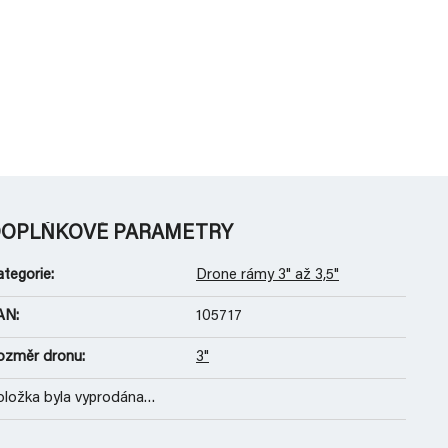
OPLŇKOVÉ PARAMETRY
ategorie
:
Drone rámy 3" až 3,5"
AN
:
105717
ozměr dronu
:
3"
oložka byla vyprodána…