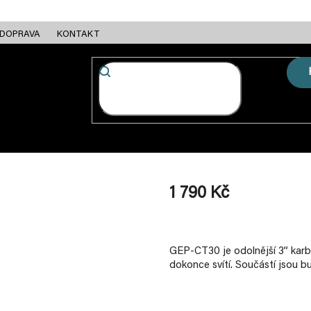
DOPRAVA
KONTAKT
FC + ESC
RÁMY
MOTORY
BATERIE
NABÍJEČKY
1 790 Kč
Měrná
cena:
GEP-CT30 je odolnější 3” karb
dokonce svítí. Součástí jsou b