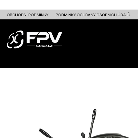
Přejít
na
obsah
OBCHODNÍ PODMÍNKY
PODMÍNKY OCHRANY OSOBNÍCH ÚDAJŮ
FPV DRONY
RC
FPV ANALOG
FPV HD DIGITAL