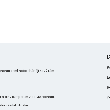
D
K
omponentů sami nebo shánějí nový rám
E
R
u a díky bumperům z polykarbonátu.
P
lní zážitek divákům.