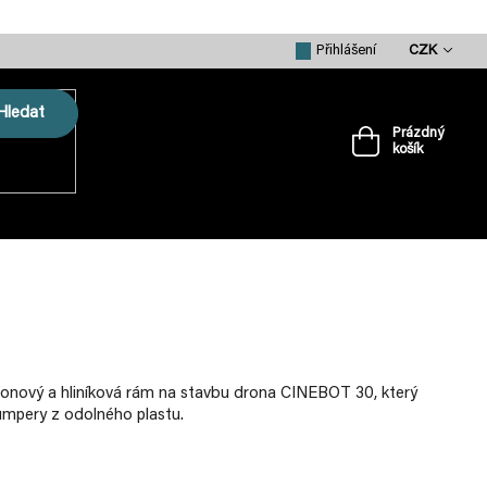
CZK
Přihlášení
Hledat
Prázdný
košík
Nákupní
košík
VRTULE
PŘÍSLUŠENSTVÍ
MERCH
onový a hliníková rám na stavbu drona CINEBOT 30, který
umpery z odolného plastu.