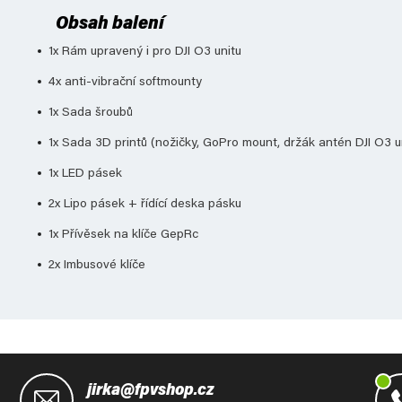
Obsah balení
1x Rám upravený i pro DJI O3 unitu
4x anti-vibrační softmounty
1x Sada šroubů
1x Sada 3D printů (nožičky, GoPro mount, držák antén DJI O3 u
1x LED pásek
2x Lipo pásek + řídící deska pásku
1x Přívěsek na klíče GepRc
2x Imbusové klíče
Z
á
jirka@fpvshop.cz