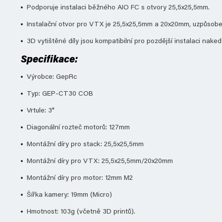
Podporuje instalaci běžného AIO FC s otvory
25,5x25,5mm.
Instalační otvor pro VTX je
25,5x25,5mm a 20x20mm, uzpůsoben 
3D vytištěné díly jsou kompatibilní pro pozdější instalaci nak
Specifikace:
Výrobce: GepRc
Typ: GEP-CT30 COB
Vrtule: 3"
Diagonální rozteč motorů: 127mm
Montážní díry pro stack: 25,5x25,5mm
Montážní díry pro VTX: 25,5x25,5mm/20x20mm
Montážní díry pro motor: 12mm M2
Šířka kamery: 19mm (Micro)
Hmotnost: 103g (včetně 3D printů).