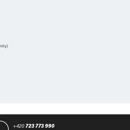
nity)
+420
723 773 990