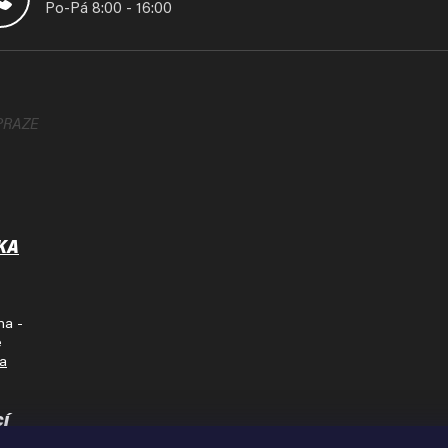
Po-Pá 8:00 - 16:00
PRAZE
KA
ha -
e
na
cí