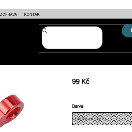
DOPRAVA
KONTAKT
FC + ESC
RÁMY
MOTORY
BATERIE
NABÍJEČKY
99 Kč
Měrná
cena:
Barva