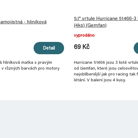
5.1" vrtule Hurricane 51466-
mojistná - hliníková
(4ks) (Gemfan)
vyprodáno
69 Kč
Detail
á hliníková matka s pravým
Hurricane 51466 jsou 3 listé vrtu
 v různých barvách pro motory
od Gemfan, které jsou celosvěto
nejoblíbenější jak pro racing tak 
létání. V balení jsou 4 kusy.