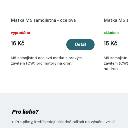
Matka M5 samojistná - ocelová
Matka M5 sa
vyprodáno
skladem
16 Kč
15 Kč
Detail
M5 samojistná ocelová matka s pravým
M5 samojistn
závitem (CW) pro motory na dron.
závitem (CW)
na dron.
Pro koho?
Pro piloty, kteří hledají skladné nářadí na výměnu vrtulí.