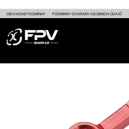
Přejít
na
obsah
OBCHODNÍ PODMÍNKY
PODMÍNKY OCHRANY OSOBNÍCH ÚDAJŮ
FPV DRONY
RC
FPV ANALOG
FPV HD DIGITAL