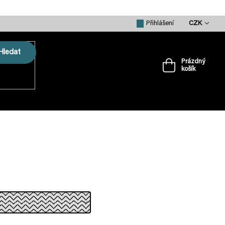
CZK
Přihlášení
Hledat
Prázdný
košík
Nákupní
košík
VRTULE
PŘÍSLUŠENSTVÍ
MERCH