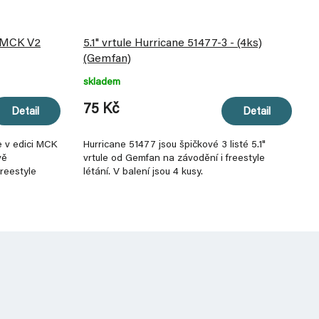
3 MCK V2
5.1" vrtule Hurricane 51477-3 - (4ks)
(Gemfan)
skladem
75 Kč
Detail
Detail
le v edici MCK
Hurricane 51477 jsou špičkové 3 listé 5.1"
vě
vrtule od Gemfan na závodění i freestyle
freestyle
létání. V balení jsou 4 kusy.