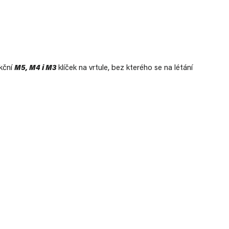
nkční
M5, M4 i M3
klíček na vrtule, bez kterého se na létání