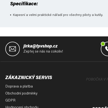
Specifikace:
Kapesní a velmi praktické nářadí pro všechny piloty a kutily.
Z
á
jirka@fpvshop.cz
p
Zeptej se nás na cokoliv!
a
t
í
ZÁKAZNICKÝ SERVIS
POBOČKA V 
Doprava a platba
Obchodní podmínky
GDPR
Hodnocení obchodu