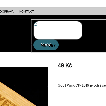
DOPRAVA
KONTAKT
Hledat
FC + ESC
RÁMY
MOTORY
BATERIE
NABÍJEČKY
49 Kč
Měrná
cena:
Goot Wick CP-2015 je odsávac