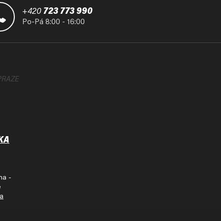
+420
723 773 990
Po-Pá 8:00 - 16:00
PRAZE
KA
ha -
e
na