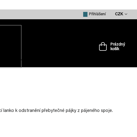
CZK
Přihlášení
Prázdný
košík
Nákupní
košík
VRTULE
PŘÍSLUŠENSTVÍ
MERCH
í lanko
k odstranění přebytečné pájky z pájeného spoje.