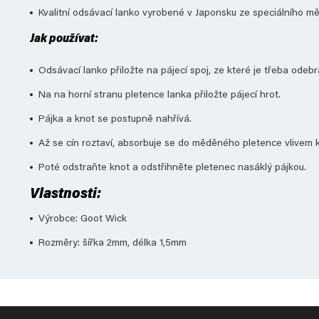
Kvalitní odsávací lanko vyrobené v Japonsku ze speciálního m
Jak používat:
Odsávací lanko přiložte na pájecí spoj, ze které je třeba odebr
Na na horní stranu pletence lanka přiložte pájecí hrot.
Pájka a knot se postupně nahřívá.
Až se cín roztaví, absorbuje se do měděného pletence vlivem k
Poté odstraňte knot a odstřihněte pletenec nasáklý pájkou.
Vlastnosti:
Výrobce: Goot Wick
Rozměry: šířka 2mm, délka 1,5mm
Z