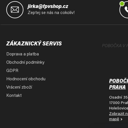
á
jirka@fpvshop.cz
p
Zeptej se nás na cokoliv!
a
t
í
ZÁKAZNICKÝ SERVIS
POBOČKA V 
Doprava a platba
Obchodní podmínky
GDPR
Hodnocení obchodu
POBOČ
PRAHA
Vrácení zboží
Kontakt
Osadní 35
17000 Pra
Holešovic
Zobrazit 
mapě