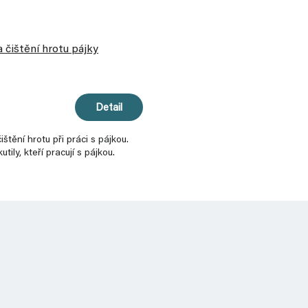
 čištění hrotu pájky
Detail
štění hrotu při práci s pájkou.
tily, kteří pracují s pájkou.