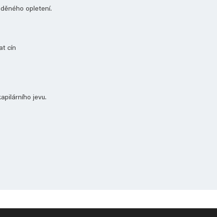
ěděného opletení.
at cín
apilárního jevu.