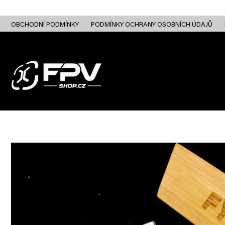
Přejít
na
obsah
OBCHODNÍ PODMÍNKY
PODMÍNKY OCHRANY OSOBNÍCH ÚDAJŮ
FPV DRONY
RC
FPV ANALOG
FPV HD DIGITAL