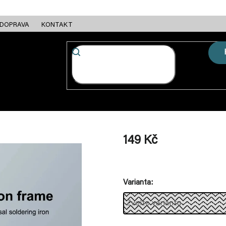
DOPRAVA
KONTAKT
FC + ESC
RÁMY
MOTORY
BATERIE
NABÍJEČKY
149 Kč
Měrná
cena:
Varianta