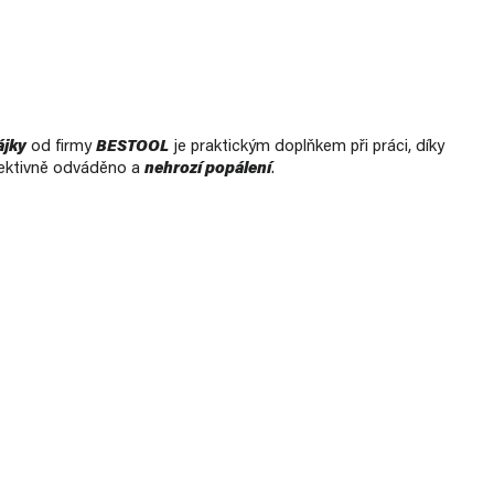
ájky
od firmy
BESTOOL
je praktickým doplňkem při práci, díky
efektivně odváděno a
nehrozí popálení
.