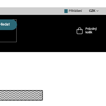
CZK
Přihlášení
Hledat
Prázdný
košík
Nákupní
košík
VRTULE
PŘÍSLUŠENSTVÍ
MERCH