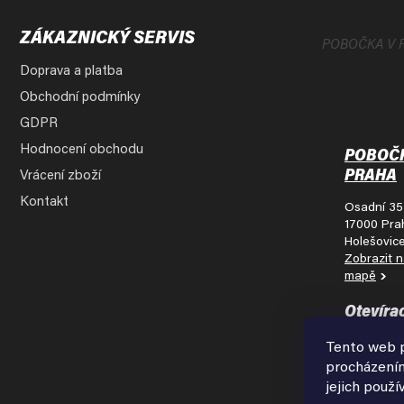
í
ZÁKAZNICKÝ SERVIS
POBOČKA V 
Doprava a platba
Obchodní podmínky
GDPR
Hodnocení obchodu
POBOČ
PRAHA
Vrácení zboží
Kontakt
Osadní 35
17000 Pra
Holešovic
Zobrazit 
mapě
Otevíra
doba:
Tento web p
Pondělí - 
procházením
9:00 - 18:
jejich použí