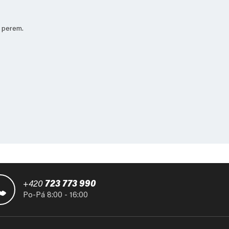
m perem.
+420
723 773 990
Po-Pá 8:00 - 16:00