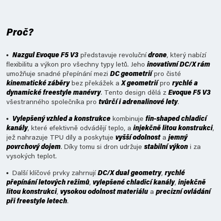
Proč?
Nazgul Evoque F5 V3
představuje revoluční
drone
, který nabízí
flexibilitu a výkon pro všechny typy letů. Jeho
inovativní DC/X rám
umožňuje snadné přepínání mezi
DC geometrií
pro čisté
kinematické záběry
bez překážek a
X geometrií
pro
rychlé a
dynamické freestyle manévry
. Tento design dělá z
Evoque F5 V3
všestranného společníka pro
tvůrčí i adrenalinové lety
.
Vylepšený vzhled a konstrukce
kombinuje
fin-shaped chladicí
kanály
, které efektivně odvádějí teplo, a
injekčně litou konstrukci
,
jež nahrazuje TPU díly a poskytuje
vyšší odolnost
a
jemný
povrchový dojem
. Díky tomu si dron udržuje
stabilní výkon
i za
vysokých teplot.
Další klíčové prvky zahrnují
DC/X dual geometry
,
rychlé
přepínání letových režimů
,
vylepšené chladicí kanály
,
injekčně
litou konstrukci
,
vysokou odolnost materiálu
a
precizní ovládání
při freestyle letech
.