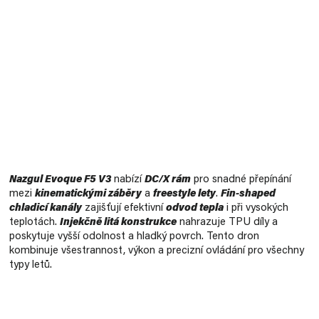
Měrná
cena:
Nazgul Evoque F5 V3
nabízí
DC/X rám
pro snadné přepínání
mezi
kinematickými záběry
a
freestyle lety
.
Fin-shaped
chladicí kanály
zajišťují efektivní
odvod tepla
i při vysokých
teplotách.
Injekčně litá konstrukce
nahrazuje TPU díly a
poskytuje
vyšší odolnost a hladký povrch
. Tento dron
kombinuje
všestrannost, výkon a precizní ovládání
pro všechny
typy letů.