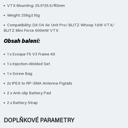
VTX Mounting: 25.5*25.5/Φ2mm
Weight: 256g±10g
Compatibility: DJI O4 Air Unit Pro/ BLITZ Whoop 1.6W VTX/
BLITZ Mini Force 600mW VTX
Obsah balení:
1 x Evoque F5 V3 Frame Kit
1 x Injection-Molded Set
1 x Screw Bag
2x IPEX to RP-SMA Antenna Pigtails
2 x Anti-slip Battery Pad
2 x Battery Strap
DOPLŇKOVÉ PARAMETRY