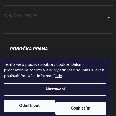
POBOČKA V PRAZE
POBOČKA PRAHA
Osadní 35
17000 Praha - Holešovice
Tento web používá soubory cookie. Dalším
Zobrazit na mapě
procházením tohoto webu vyjadřujete souhlas s jejich
používáním.. Více informací
zde
.
Otevírací doba:
Pondělí - Pátek
Nastavení
9:00 - 18:00
Copyright 2026
FPVshop.cz
. Všechna práva vyhrazena.
Odmítnout
Souhlasím
Vytvořil Shoptet