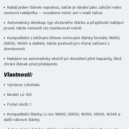
Nabíjí jeden článek najednou, takže je ideální jako záložní nebo
cestovní nabíječka — nezabere místo ani v malé tašce.
Automaticky detekuje typ vloženého článku a přizpůsobí nabíjecí
proud, takže nemusíš nic nastavovat ručně.
Kompatibilní s běžnými lithium-iontovými články formátu 18650,
26650, 14500 a dalšími, takže poslouží pro různá zařízení z
domácnosti.
Nabíjení se automaticky ukončí po dosažení plné kapacity, čímž
chrání článek před přebíjením.
Vlastnosti:
Výrobce: LiitoKala
Model: Lii-100
Počet slotů: 1
Kompatibilní články: Li-ion 18650, 26650, 18350, 14500, 16340 a
další válcové články