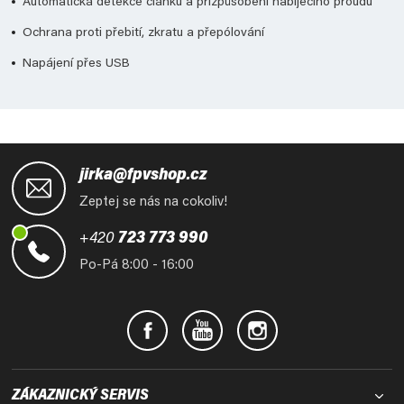
Automatická detekce článku a přizpůsobení nabíjecího proudu
Ochrana proti přebití, zkratu a přepólování
Napájení přes USB
Z
á
jirka@fpvshop.cz
p
Zeptej se nás na cokoliv!
a
t
+420
723 773 990
í
Po-Pá 8:00 - 16:00
ZÁKAZNICKÝ SERVIS