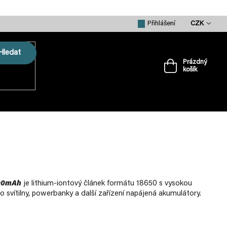
CZK
Přihlášení
Hledat
Prázdný
košík
Nákupní
košík
VRTULE
PŘÍSLUŠENSTVÍ
MERCH
000mAh
je lithium-iontový článek formátu 18650 s vysokou
svítilny, powerbanky a další zařízení napájená akumulátory.