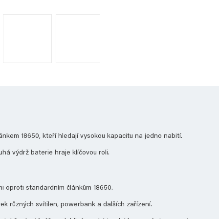
lánkem 18650, kteří hledají vysokou kapacitu na jedno nabití.
 výdrž baterie hraje klíčovou roli.
ími oproti standardním článkům 18650.
k různých svítilen, powerbank a dalších zařízení.