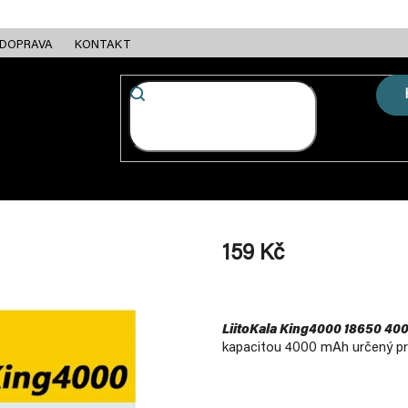
DOPRAVA
KONTAKT
FC + ESC
RÁMY
MOTORY
BATERIE
NABÍJEČKY
159 Kč
Měrná
cena:
LiitoKala King4000 18650 4
kapacitou 4000 mAh určený pro 