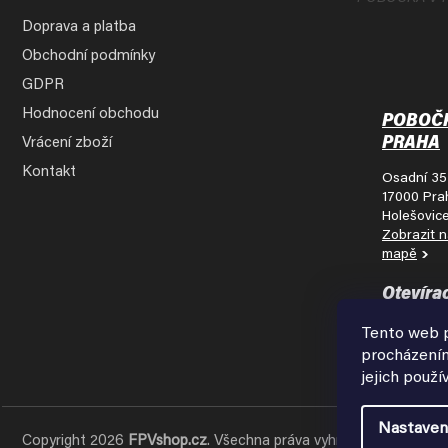
Doprava a platba
Obchodní podmínky
GDPR
Hodnocení obchodu
POBOČ
PRAHA
Vrácení zboží
Kontakt
Osadní 35
17000 Pra
Holešovic
Zobrazit 
mapě
Otevíra
doba:
Tento web p
Pondělí - 
procházením
9:00 - 18:
jejich použí
Nastaven
Copyright 2026
FPVshop.cz
. Všechna práva vyhrazena.