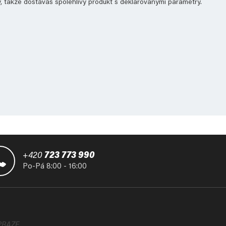
y, takže dostáváš spolehlivý produkt s deklarovanými parametry.
+420
723 773 990
Po-Pá 8:00 - 16:00
PRAZE