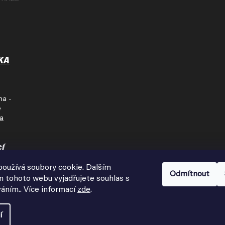
KA
ha -
e
na
cí
oužívá soubory cookie. Dalším
Pátek
Odmítnout
 tohoto webu vyjadřujete souhlas s
00
váním.. Více informací
zde
.
í