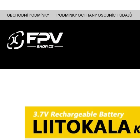
Přejít
na
obsah
OBCHODNÍ PODMÍNKY
PODMÍNKY OCHRANY OSOBNÍCH ÚDAJŮ
FPV DRONY
RC
FPV ANALOG
FPV HD DIGITAL