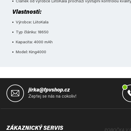
Článek od výrobce LiitoKala prochází výstupní kontrolou kvalit
Vlastnosti:
Výrobce: LiitoKala
Typ článku: 18650
Kapacita: 4000 mAh
Model: King4000
Z
á
jirka@fpvshop.cz
p
Zeptej se nás na cokoliv!
a
t
í
ZÁKAZNICKÝ SERVIS
POBOČKA V 