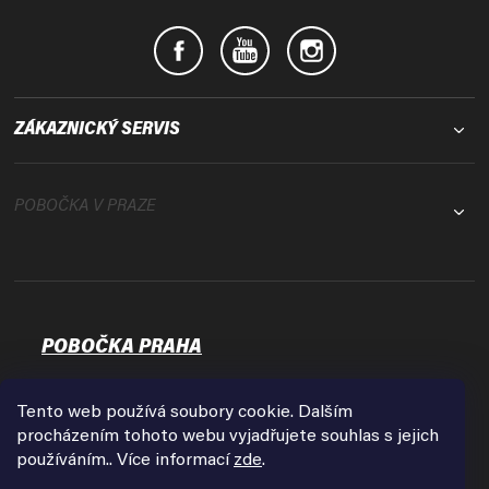
ZÁKAZNICKÝ SERVIS
POBOČKA V PRAZE
POBOČKA PRAHA
Osadní 35
17000 Praha - Holešovice
Tento web používá soubory cookie. Dalším
Zobrazit na mapě
procházením tohoto webu vyjadřujete souhlas s jejich
používáním.. Více informací
zde
.
Otevírací doba: