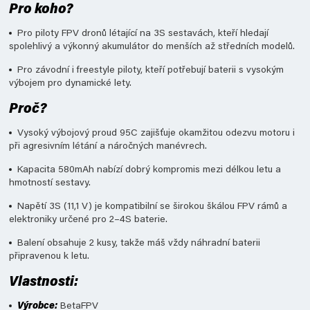
Pro koho?
Pro piloty FPV dronů létající na 3S sestavách, kteří hledají
spolehlivý a výkonný akumulátor do menších až středních modelů.
Pro závodní i freestyle piloty, kteří potřebují baterii s vysokým
výbojem pro dynamické lety.
Proč?
Vysoký výbojový proud 95C zajišťuje okamžitou odezvu motoru i
při agresivním létání a náročných manévrech.
Kapacita 580mAh nabízí dobrý kompromis mezi délkou letu a
hmotností sestavy.
Napětí 3S (11,1 V) je kompatibilní se širokou škálou FPV rámů a
elektroniky určené pro 2–4S baterie.
Balení obsahuje 2 kusy, takže máš vždy náhradní baterii
připravenou k letu.
Vlastnosti:
Výrobce:
BetaFPV