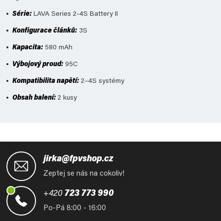
Série:
LAVA Series 2-4S Battery II
Konfigurace článků:
3S
Kapacita:
580 mAh
Výbojový proud:
95C
Kompatibilita napětí:
2–4S systémy
Obsah balení:
2 kusy
Z
á
jirka@fpvshop.cz
p
Zeptej se nás na cokoliv!
a
t
+420
723 773 990
í
Po-Pá 8:00 - 16:00