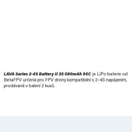
Měrná
cena:
LAVA Series 2-4S Battery II 3S 580mAh 95C
je LiPo baterie od
BetaFPV určená pro FPV drony kompatibilní s 2–4S napájením,
prodávaná v balení 2 kusů.