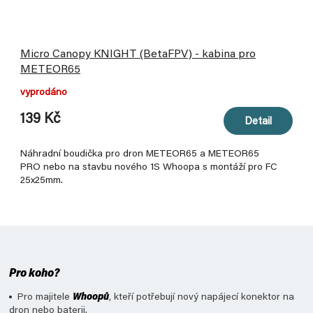
Micro Canopy KNIGHT (BetaFPV) - kabina pro
METEOR65
vyprodáno
139 Kč
Detail
Náhradní boudička pro dron METEOR65 a METEOR65
PRO nebo na stavbu nového 1S Whoopa s montáží pro FC
25x25mm.
Pro koho?
Pro majitele
Whoopů
, kteří potřebují nový napájecí konektor na
dron nebo baterii.