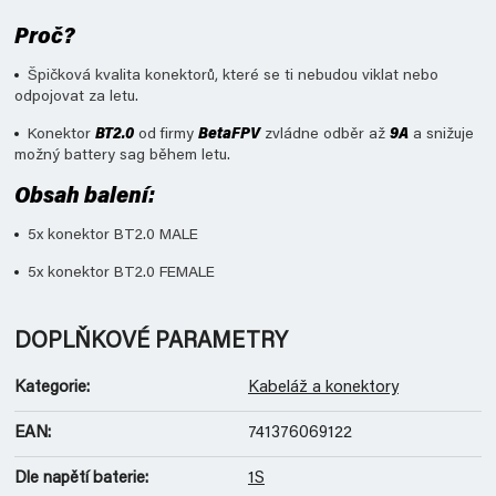
Proč?
Špičková kvalita konektorů, které se ti nebudou viklat nebo
odpojovat za letu.
Konektor
BT2.0
od firmy
BetaFPV
zvládne odběr až
9A
a snižuje
možný battery sag během letu.
Obsah balení:
5x konektor BT2.0 MALE
5x konektor BT2.0 FEMALE
DOPLŇKOVÉ PARAMETRY
Kategorie
:
Kabeláž a konektory
EAN
:
741376069122
Dle napětí baterie
:
1S