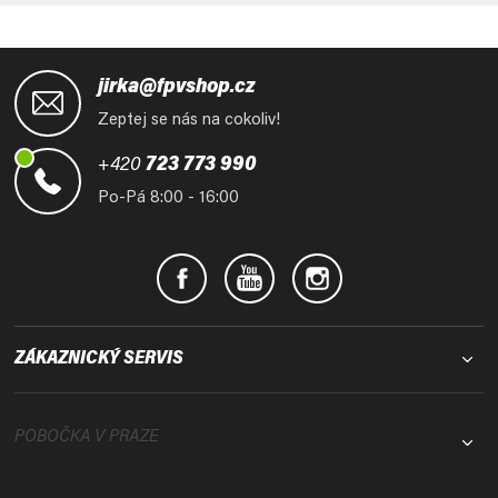
Z
á
jirka@fpvshop.cz
p
Zeptej se nás na cokoliv!
a
t
+420
723 773 990
í
Po-Pá 8:00 - 16:00
ZÁKAZNICKÝ SERVIS
POBOČKA V PRAZE