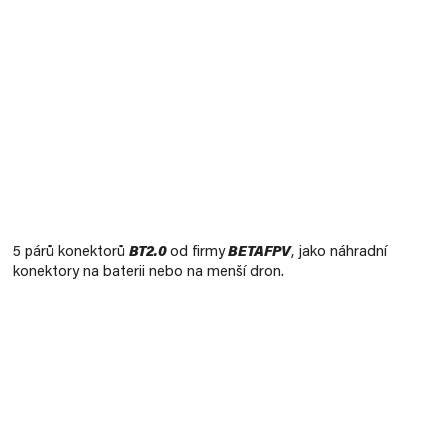
Měrná
cena:
5 párů konektorů
BT2.0
od firmy
BETAFPV
, jako náhradní
konektory na baterii nebo na menší dron.