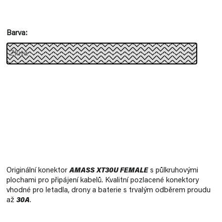
Měrná
cena:
Barva
Originální konektor
AMASS
XT30U FEMALE
s půlkruhovými
plochami pro připájení kabelů. Kvalitní pozlacené konektory
vhodné pro letadla, drony a baterie s trvalým odběrem proudu
až
30A
.