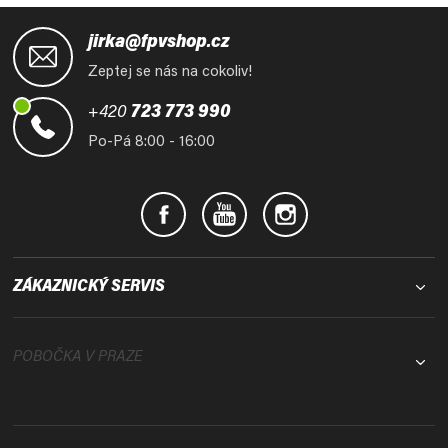
Z
á
jirka@fpvshop.cz
p
Zeptej se nás na cokoliv!
a
t
+420
723 773 990
í
Po-Pá 8:00 - 16:00
ZÁKAZNICKÝ SERVIS
POBOČKA V PRAZE