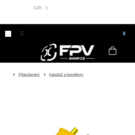
Přejít
na
CZK
obsah
Nákupní
košík
Příslušenství
Kabeláž a konektory