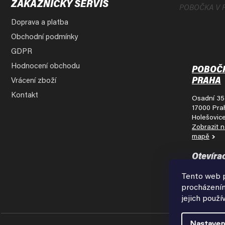
ZÁKAZNICKÝ SERVIS
POBOČKA V 
Doprava a platba
Obchodní podmínky
GDPR
Hodnocení obchodu
POBOČ
PRAHA
Vrácení zboží
Kontakt
Osadní 35
17000 Pra
Holešovic
Zobrazit 
mapě
Otevíra
doba:
Tento web p
Pondělí - 
procházením
9:00 - 18:
jejich použí
Nastaven