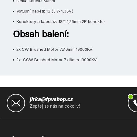
Délka kabelů: 50mm
Vstupní napětí: 1S (3.7-4.35V)
Konektory a kabeláž: JST 1,25mm 2P ​​konektor
Obsah balení:
2x CW Brushed Motor 7x16mm 19000KV
2x CCW Brushed Motor 7x16mm 19000KV
Z
á
jirka@fpvshop.cz
p
Zeptej se nás na cokoliv!
a
t
í