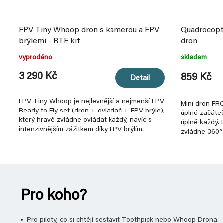
FPV Tiny Whoop dron s kamerou a FPV
Quadrocopte
brýlemi - RTF kit
dron
vyprodáno
skladem
3 290 Kč
859 Kč
Detail
FPV Tiny Whoop je nejlevnější a nejmenší FPV
Mini dron FRO
Ready to Fly set (dron + ovladač + FPV brýle),
úplné začáteč
který hravě zvládne ovládat každý, navíc s
úplně každý.
intenzivnějším zážitkem díky FPV brýlím.
zvládne 360° 
Pro koho?
Pro piloty, co si chtějí sestavit Toothpick nebo Whoop Drona.