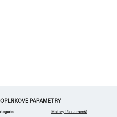
OPLŇKOVÉ PARAMETRY
ategorie
:
Motory 13xx a menší