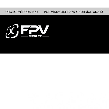
Přejít
na
obsah
OBCHODNÍ PODMÍNKY
PODMÍNKY OCHRANY OSOBNÍCH ÚDAJŮ
FPV DRONY
RC
FPV ANALOG
FPV HD DIGITAL