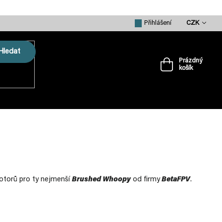
CZK
Přihlášení
Hledat
Prázdný
košík
Nákupní
košík
VRTULE
PŘÍSLUŠENSTVÍ
MERCH
otorů pro ty nejmenší
Brushed Whoopy
od firmy
BetaFPV
.