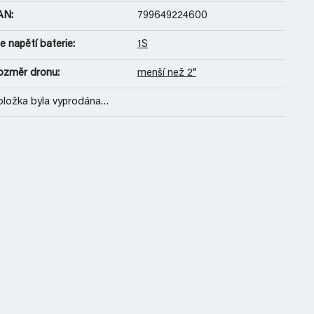
AN
:
799649224600
e napětí baterie
:
1S
ozměr dronu
:
menší než 2"
oložka byla vyprodána…