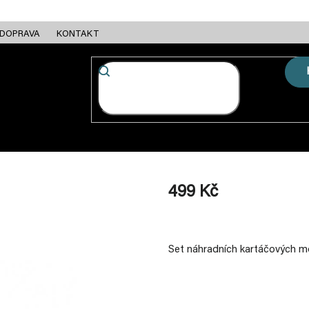
DOPRAVA
KONTAKT
FC + ESC
RÁMY
MOTORY
BATERIE
NABÍJEČKY
499 Kč
Měrná
cena:
Set náhradních kartáčových m