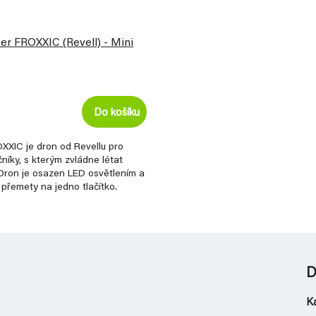
r FROXXIC (Revell) - Mini
Do košíku
XXIC je dron od Revellu pro
níky, s kterým zvládne létat
 Dron je osazen LED osvětlením a
přemety na jedno tlačítko.
D
K