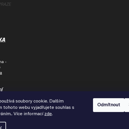
PRAZE
KA
ha -
e
na
cí
oužívá soubory cookie. Dalším
Pátek
Odmítnout
 tohoto webu vyjadřujete souhlas s
00
váním.. Více informací
zde
.
í