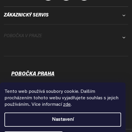
ZÁKAZNICKÝ SERVIS
POBOČKA V PRAZE
POBOČKA PRAHA
Osadní 35
17000 Praha - Holešovice
Tento web používá soubory cookie. Dalším
Zobrazit na mapě
procházením tohoto webu vyjadřujete souhlas s jejich
používáním.. Více informací
zde
.
Otevírací doba:
Pondělí - Pátek
Nastavení
9:00 - 18:00