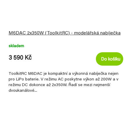
M6DAC 2x350W (ToolkitRC) - modelářská nabíječka
skladem
3 590 Kč
Do košíku
ToolkitRC M6DAC je kompaktní a výkonná nabíječka nejen
pro LiPo baterie. V režimu AC poskytne výkon až 200W a v
režimu DC dokonce až 2x350W. Řadí se mezi nejmenší
dvoukanálové...