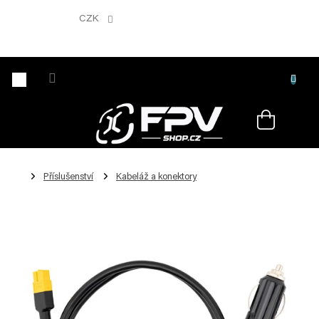
Přejít
na
CZK
obsah
Nákupní
košík
Příslušenství
Kabeláž a konektory