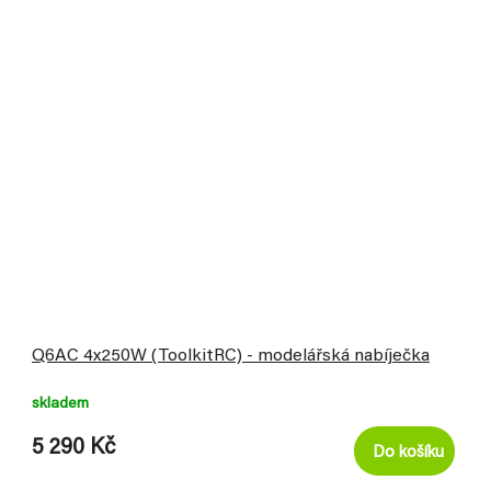
Q6AC 4x250W (ToolkitRC) - modelářská nabíječka
skladem
5 290 Kč
Do košíku