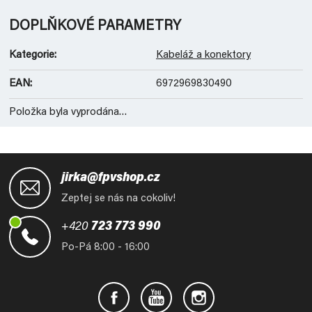
DOPLŇKOVÉ PARAMETRY
Kategorie
:
Kabeláž a konektory
EAN
:
6972969830490
Položka byla vyprodána…
Z
á
jirka@fpvshop.cz
p
Zeptej se nás na cokoliv!
a
t
+420
723 773 990
í
Po-Pá 8:00 - 16:00