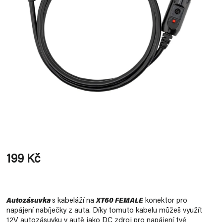
199 Kč
Měrná
cena:
Autozásuvka
s kabeláží na
XT60 FEMALE
konektor pro
napájení nabíječky z auta. Díky tomuto kabelu můžeš využít
12V autozásuvku v autě jako DC zdroj pro napájení tvé