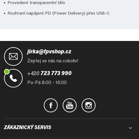
Provedení: transparentní tělo
Rozhraní napájení: PD (Power Delivery) přes USB-C
Z
á
jirka@fpvshop.cz
p
Zeptej se nás na cokoliv!
a
t
+420
723 773 990
í
Po-Pá 8:00 - 16:00
ZÁKAZNICKÝ SERVIS