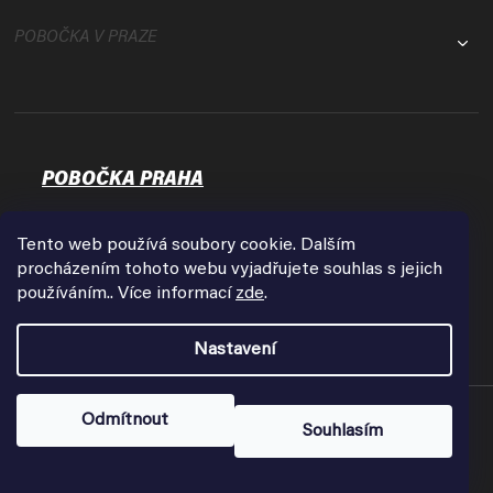
POBOČKA V PRAZE
POBOČKA PRAHA
Osadní 35
17000 Praha - Holešovice
Tento web používá soubory cookie. Dalším
Zobrazit na mapě
procházením tohoto webu vyjadřujete souhlas s jejich
používáním.. Více informací
zde
.
Otevírací doba:
Pondělí - Pátek
Nastavení
9:00 - 18:00
Copyright 2026
FPVshop.cz
. Všechna práva vyhrazena.
Odmítnout
Souhlasím
Vytvořil Shoptet