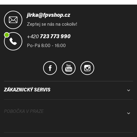
Z
á
jirka@fpvshop.cz
p
Zeptej se nás na cokoliv!
a
t
+420
723 773 990
í
Po-Pá 8:00 - 16:00
ZÁKAZNICKÝ SERVIS
POBOČKA V PRAZE