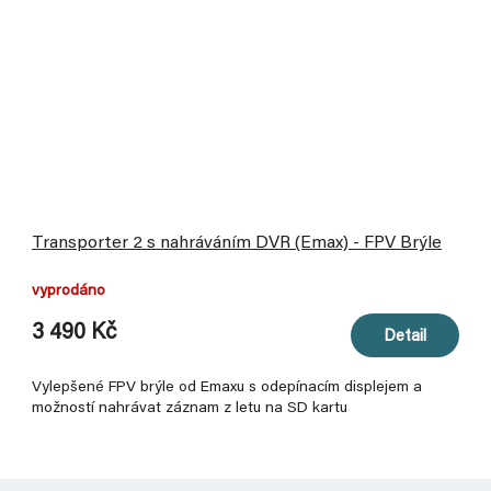
Transporter 2 s nahráváním DVR (Emax) - FPV Brýle
vyprodáno
3 490 Kč
Detail
Vylepšené FPV brýle od Emaxu s odepínacím displejem a
možností nahrávat záznam z letu na SD kartu